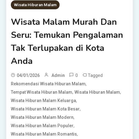
Wisata Hiburan Malam
Wisata Malam Murah Dan
Seru: Temukan Pengalaman
Tak Terlupakan di Kota
Anda
0
Tagged
04/01/2026
Admin
,
Rekomendasi Wisata Hiburan Malam
,
,
Tempat Wisata Hiburan Malam
Wisata Hiburan Malam
,
Wisata Hiburan Malam Keluarga
,
Wisata Hiburan Malam Kota Besar
,
Wisata Hiburan Malam Modern
,
Wisata Hiburan Malam Populer
,
Wisata Hiburan Malam Romantis