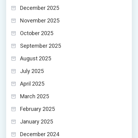
December 2025
November 2025
October 2025
September 2025
August 2025
July 2025
April 2025
March 2025
February 2025
January 2025
December 2024