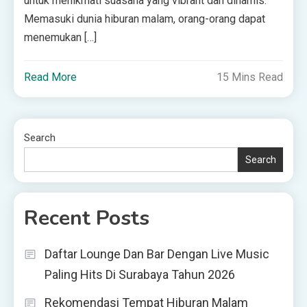
untuk menikmati suasana yang vibrant dan dinamis.
Memasuki dunia hiburan malam, orang-orang dapat
menemukan […]
Read More
15 Mins Read
Search
Search
Recent Posts
Daftar Lounge Dan Bar Dengan Live Music
Paling Hits Di Surabaya Tahun 2026
Rekomendasi Tempat Hiburan Malam