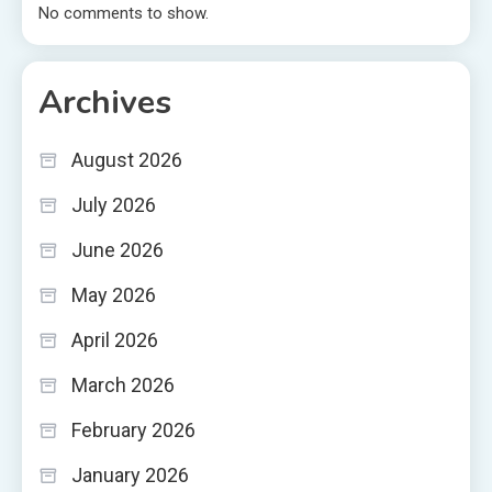
No comments to show.
Archives
August 2026
July 2026
June 2026
May 2026
April 2026
March 2026
February 2026
January 2026