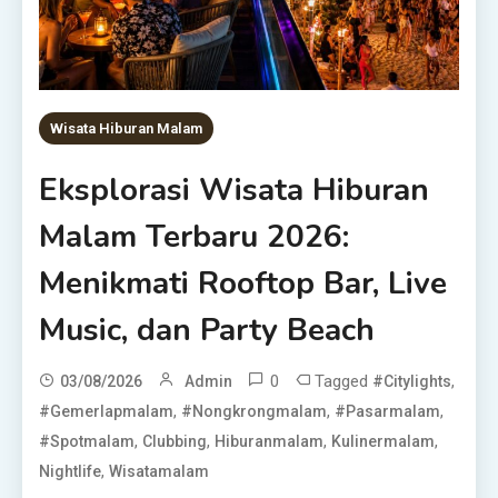
Wisata Hiburan Malam
Eksplorasi Wisata Hiburan
Malam Terbaru 2026:
Menikmati Rooftop Bar, Live
Music, dan Party Beach
0
Tagged
,
03/08/2026
Admin
#citylights
,
,
,
#gemerlapmalam
#nongkrongmalam
#pasarmalam
,
,
,
,
#spotmalam
Clubbing
Hiburanmalam
Kulinermalam
,
Nightlife
Wisatamalam