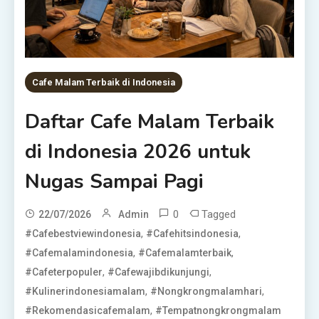
Cafe Malam Terbaik di Indonesia
Daftar Cafe Malam Terbaik
di Indonesia 2026 untuk
Nugas Sampai Pagi
0
Tagged
22/07/2026
Admin
,
,
#cafebestviewindonesia
#cafehitsindonesia
,
,
#cafemalamindonesia
#cafemalamterbaik
,
,
#cafeterpopuler
#cafewajibdikunjungi
,
,
#kulinerindonesiamalam
#nongkrongmalamhari
,
#rekomendasicafemalam
#tempatnongkrongmalam