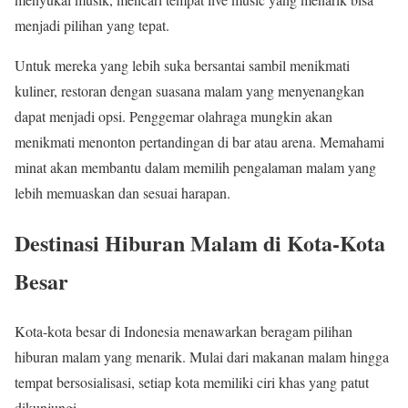
menjadi pilihan yang tepat.
Untuk mereka yang lebih suka bersantai sambil menikmati
kuliner, restoran dengan suasana malam yang menyenangkan
dapat menjadi opsi. Penggemar olahraga mungkin akan
menikmati menonton pertandingan di bar atau arena. Memahami
minat akan membantu dalam memilih pengalaman malam yang
lebih memuaskan dan sesuai harapan.
Destinasi Hiburan Malam di Kota-Kota
Besar
Kota-kota besar di Indonesia menawarkan beragam pilihan
hiburan malam yang menarik. Mulai dari makanan malam hingga
tempat bersosialisasi, setiap kota memiliki ciri khas yang patut
dikunjungi.