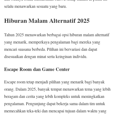
selalu menawarkan sesuatu yang baru.
Hiburan Malam Alternatif 2025
Tahun 2025 menawarkan berbagai opsi hiburan malam alternatif
yang menarik, memperkaya pengalaman bagi mereka yang
mencari suasana berbeda. Pilihan ini bervariasi dan dapat
disesuaikan dengan minat serta keinginan individu.
Escape Room dan Game Center
Escape room tetap menjadi pilihan yang menarik bagi banyak
orang. Dalam 2025, banyak tempat menawarkan tema yang lebih
beragam dan cerita yang lebih kompleks untuk meningkatkan
pengalaman. Pengunjung dapat bekerja sama dalam tim untuk
memecahkan teka-teki dan mencapai tujuan dalam waktu yang