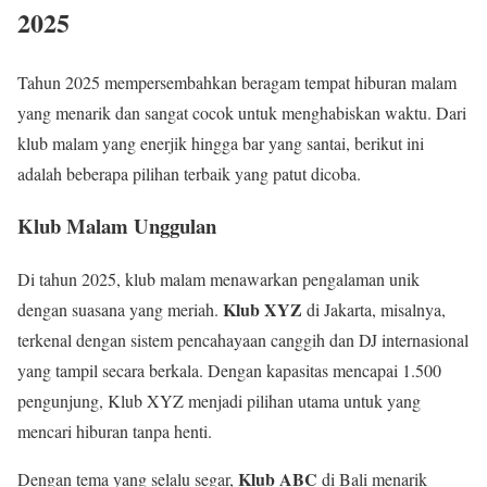
2025
Tahun 2025 mempersembahkan beragam tempat hiburan malam
yang menarik dan sangat cocok untuk menghabiskan waktu. Dari
klub malam yang enerjik hingga bar yang santai, berikut ini
adalah beberapa pilihan terbaik yang patut dicoba.
Klub Malam Unggulan
Di tahun 2025, klub malam menawarkan pengalaman unik
Klub XYZ
dengan suasana yang meriah.
di Jakarta, misalnya,
terkenal dengan sistem pencahayaan canggih dan DJ internasional
yang tampil secara berkala. Dengan kapasitas mencapai 1.500
pengunjung, Klub XYZ menjadi pilihan utama untuk yang
mencari hiburan tanpa henti.
Klub ABC
Dengan tema yang selalu segar,
di Bali menarik