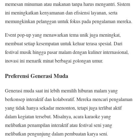
memesan minuman atau makanan tanpa harus mengantri. Sistem
ini meningkatkan kenyamanan dan efisiensi layanan, serta
memungkinkan pelanggan untuk fokus pada pengalaman mereka.
Event pop-up yang menawarkan tema unik juga meningkat,
membuat setiap kesempatan untuk keluar terasa spesial. Dari
festival musik hingga pasar malam dengan kuliner internasional,
inovasi ini menarik minat berbagai golongan umur.
Preferensi Generasi Muda
Generasi muda saat ini lebih memilih hiburan malam yang
berkonsep interaktif dan kolaboratif. Mereka mencari pengalaman
yang tidak hanya sekadar menonton, tetapi juga terlibat aktif
dalam kegiatan tersebut. Misalnya, acara karaoke yang
melibatkan penampilan interaktif atau festival seni yang
melibatkan pengunjung dalam pembuatan karya seni.