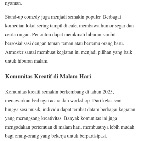
nyaman.
Stand-up comedy juga menjadi semakin populer. Berbagai
komedian lokal sering tampil di cafe, membawa humor segar dan
cerita ringan. Penonton dapat menikmati hiburan sambil
bersosialisasi dengan teman-teman atau bertemu orang baru.
Atmosfer santai membuat kegiatan ini menjadi pilihan yang baik
untuk hiburan malam.
Komunitas Kreatif di Malam Hari
Komunitas kreatif semakin berkembang di tahun 2025,
menawarkan berbagai acara dan workshop. Dari kelas seni
hingga sesi musik, individu dapat terlibat dalam berbagai kegiatan
yang merangsang kreativitas. Banyak komunitas ini juga
mengadakan pertemuan di malam hari, membuatnya lebih mudah
bagi orang-orang yang bekerja untuk berpartisipasi.