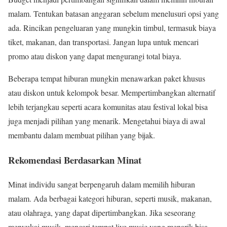
malam. Tentukan batasan anggaran sebelum menelusuri opsi yang
ada. Rincikan pengeluaran yang mungkin timbul, termasuk biaya
tiket, makanan, dan transportasi. Jangan lupa untuk mencari
promo atau diskon yang dapat mengurangi total biaya.
Beberapa tempat hiburan mungkin menawarkan paket khusus
atau diskon untuk kelompok besar. Mempertimbangkan alternatif
lebih terjangkau seperti acara komunitas atau festival lokal bisa
juga menjadi pilihan yang menarik. Mengetahui biaya di awal
membantu dalam membuat pilihan yang bijak.
Rekomendasi Berdasarkan Minat
Minat individu sangat berpengaruh dalam memilih hiburan
malam. Ada berbagai kategori hiburan, seperti musik, makanan,
atau olahraga, yang dapat dipertimbangkan. Jika seseorang
menyukai musik, mencari tempat live music yang menarik bisa