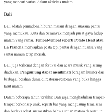
yang mencari variasi dalam aktivitas malam.
Bali
Bali adalah primadona hiburan malam dengan suasana pantai
yang memukau. Kuta dan Seminyak menjadi pusat gaya hidup
Tempat-tempat seperti Potato Head atau
malam yang ramai.
La Plancha
menyajikan pesta tepi pantai dengan nuansa yang
santai namun tetap meriah.
Bali juga terkenal dengan festival dan acara musik yang sering
Pengunjung dapat menikmati
diadakan.
beragam kuliner dari
berbagai belahan dunia di restoran-restoran yang buka hingga
larut malam.
Dalam beberapa tahun terakhir, Bali juga menghadirkan tempat-
tempat berkonsep unik, seperti bar yang mengusung tema seni
dan budaya lokal, memastikan bahwa setiap malam di pulau ini