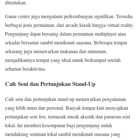
ditentukan.
Game center juga mengalami perkembangan signifikan. Tersedia
berbagai jenis permainan, dari arcade klasik hingga virtual reality.
Pengunjung dapat bersaing dalam permainan multiplayer atau
sekadar bersantai sambil menikmati suasana. Beberapa tempat
sekarang juga menawarkan makanan dan minuman,
menjadikannya tempat yang ideal untuk berkumpul setelah
seharian beraktivitas.
Cafe Seni dan Pertunjukan Stand-Up
Cafe seni dan pertunjukan stand-up menawarkan pengalaman
yang lebih intim dan personal. Banyak tempat kini menyajikan
pertunjukan seni live, termasuk musik akustik dan pameran seni
lokal. Ini memberi kesempatan bagi pengunjung untuk
mendukung seniman lokal sambil menikmati suasana yang