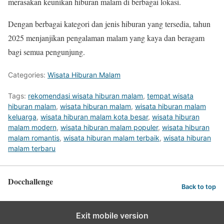
merasakan keunikan hiburan malam di berbagai lokasi.
Dengan berbagai kategori dan jenis hiburan yang tersedia, tahun
2025 menjanjikan pengalaman malam yang kaya dan beragam
bagi semua pengunjung.
Categories:
Wisata Hiburan Malam
Tags:
rekomendasi wisata hiburan malam
,
tempat wisata
hiburan malam
,
wisata hiburan malam
,
wisata hiburan malam
keluarga
,
wisata hiburan malam kota besar
,
wisata hiburan
malam modern
,
wisata hiburan malam populer
,
wisata hiburan
malam romantis
,
wisata hiburan malam terbaik
,
wisata hiburan
malam terbaru
Docchallenge
Back to top
Exit mobile version