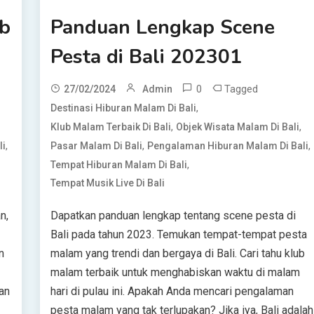
ub
Panduan Lengkap Scene
Pesta di Bali 202301
0
Tagged
27/02/2024
Admin
,
Destinasi Hiburan Malam Di Bali
,
,
Klub Malam Terbaik Di Bali
Objek Wisata Malam Di Bali
,
,
,
li
Pasar Malam Di Bali
Pengalaman Hiburan Malam Di Bali
,
Tempat Hiburan Malam Di Bali
Tempat Musik Live Di Bali
n,
Dapatkan panduan lengkap tentang scene pesta di
Bali pada tahun 2023. Temukan tempat-tempat pesta
n
malam yang trendi dan bergaya di Bali. Cari tahu klub
malam terbaik untuk menghabiskan waktu di malam
an
hari di pulau ini. Apakah Anda mencari pengalaman
pesta malam yang tak terlupakan? Jika iya, Bali adalah