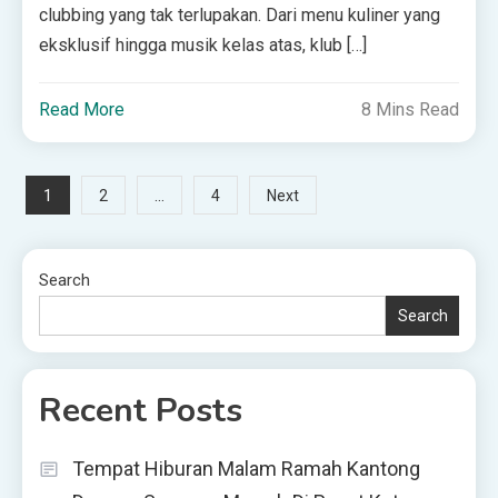
clubbing yang tak terlupakan. Dari menu kuliner yang
eksklusif hingga musik kelas atas, klub […]
Read More
8 Mins Read
Posts
1
…
2
4
Next
pagination
Search
Search
Recent Posts
Tempat Hiburan Malam Ramah Kantong