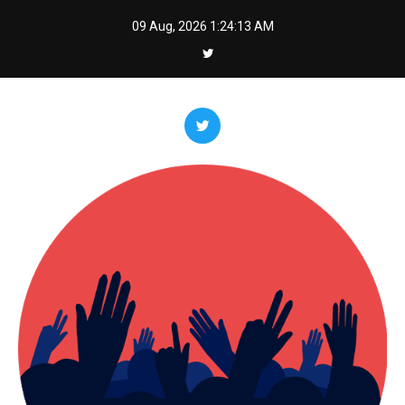
Skip
09 Aug, 2026
1:24:13 AM
to
content