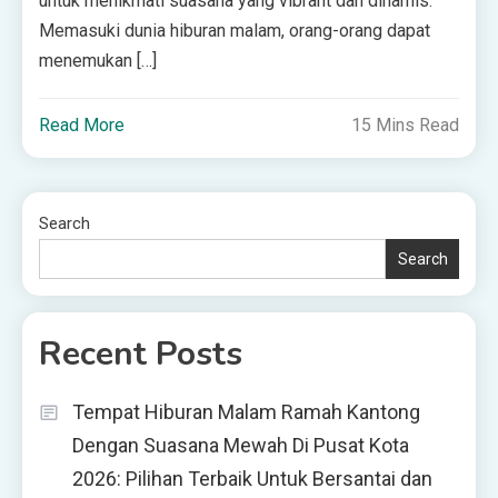
untuk menikmati suasana yang vibrant dan dinamis.
Memasuki dunia hiburan malam, orang-orang dapat
menemukan […]
Read More
15 Mins Read
Search
Search
Recent Posts
Tempat Hiburan Malam Ramah Kantong
Dengan Suasana Mewah Di Pusat Kota
2026: Pilihan Terbaik Untuk Bersantai dan