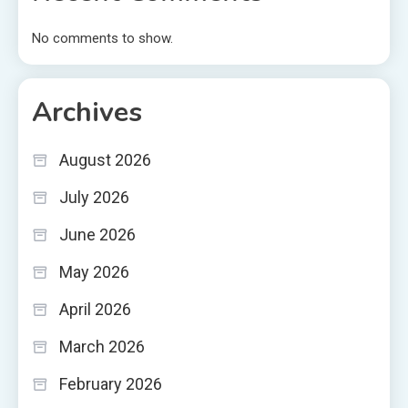
No comments to show.
Archives
August 2026
July 2026
June 2026
May 2026
April 2026
March 2026
February 2026