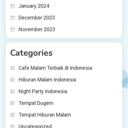
January 2024
December 2023
November 2023
Categories
Cafe Malam Terbaik di Indonesia
Hiburan Malam Indonesia
Night Party Indonesia
Tempat Dugem
Tempat Hiburan Malam
Uncategorized