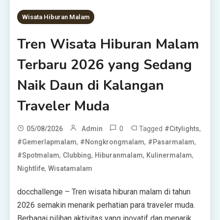
Wisata Hiburan Malam
Tren Wisata Hiburan Malam
Terbaru 2026 yang Sedang
Naik Daun di Kalangan
Traveler Muda
0
Tagged
,
05/08/2026
Admin
#citylights
,
,
,
#gemerlapmalam
#nongkrongmalam
#pasarmalam
,
,
,
,
#spotmalam
Clubbing
Hiburanmalam
Kulinermalam
,
Nightlife
Wisatamalam
docchallenge – Tren wisata hiburan malam di tahun
2026 semakin menarik perhatian para traveler muda.
Berbagai pilihan aktivitas yang inovatif dan menarik