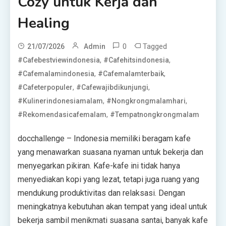
Cozy untuk Kerja dan
Healing
0
Tagged
21/07/2026
Admin
,
,
#cafebestviewindonesia
#cafehitsindonesia
,
,
#cafemalamindonesia
#cafemalamterbaik
,
,
#cafeterpopuler
#cafewajibdikunjungi
,
,
#kulinerindonesiamalam
#nongkrongmalamhari
,
#rekomendasicafemalam
#tempatnongkrongmalam
docchallenge – Indonesia memiliki beragam kafe
yang menawarkan suasana nyaman untuk bekerja dan
menyegarkan pikiran. Kafe-kafe ini tidak hanya
menyediakan kopi yang lezat, tetapi juga ruang yang
mendukung produktivitas dan relaksasi. Dengan
meningkatnya kebutuhan akan tempat yang ideal untuk
bekerja sambil menikmati suasana santai, banyak kafe