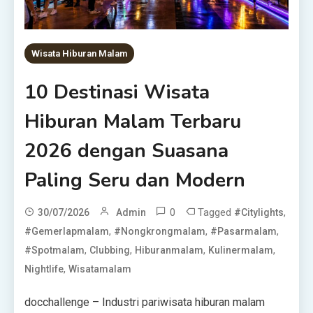
Wisata Hiburan Malam
10 Destinasi Wisata
Hiburan Malam Terbaru
2026 dengan Suasana
Paling Seru dan Modern
0
Tagged
,
30/07/2026
Admin
#citylights
,
,
,
#gemerlapmalam
#nongkrongmalam
#pasarmalam
,
,
,
,
#spotmalam
Clubbing
Hiburanmalam
Kulinermalam
,
Nightlife
Wisatamalam
docchallenge – Industri pariwisata hiburan malam