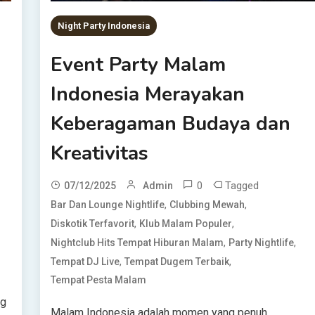
Night Party Indonesia
Event Party Malam
Indonesia Merayakan
Keberagaman Budaya dan
Kreativitas
0
Tagged
07/12/2025
Admin
,
,
Bar Dan Lounge Nightlife
Clubbing Mewah
,
,
Diskotik Terfavorit
Klub Malam Populer
,
,
Nightclub Hits Tempat Hiburan Malam
Party Nightlife
,
,
Tempat DJ Live
Tempat Dugem Terbaik
Tempat Pesta Malam
ng
Malam Indonesia adalah momen yang penuh