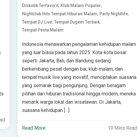
,
,
Diskotik Terfavorit
Klub Malam Populer
,
,
Nightclub Hits Tempat Hiburan Malam
Party Nightlife
,
,
Tempat DJ Live
Tempat Dugem Terbaik
Tempat Pesta Malam
Indonesia menawarkan pengalaman kehidupan malam
n
yang luar biasa pada tahun 2025. Kota-kota besar
seperti Jakarta, Bali, dan Bandung sedang
berkembang pesat dengan bar, klub malam, dan
tempat musik live yang inovatif, menciptakan suasana
yang semarak bagi pengunjung. Dengan beragam
ts
pilihan dari hiburan tradisional hingga modern, mereka
menarik warga lokal dan wisatawan. Di Jakarta,
suasana kehidupan […]
ead
Read More
19 Mins Rea