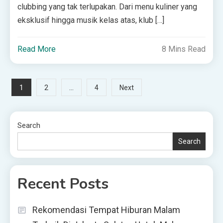
clubbing yang tak terlupakan. Dari menu kuliner yang
eksklusif hingga musik kelas atas, klub […]
Read More
8 Mins Read
Posts
1
…
2
4
Next
pagination
Search
Search
Recent Posts
Rekomendasi Tempat Hiburan Malam