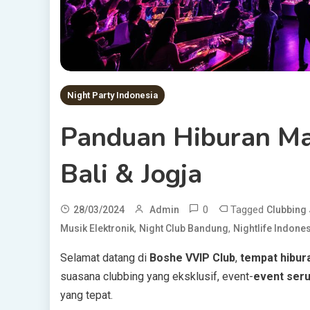
Night Party Indonesia
Panduan Hiburan Ma
Bali & Jogja
0
Tagged
28/03/2024
Admin
Clubbing 
,
,
Musik Elektronik
Night Club Bandung
Nightlife Indone
Selamat datang di
Boshe VVIP Club
,
tempat hibur
suasana clubbing yang eksklusif, event-
event ser
yang tepat.