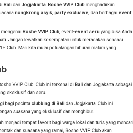
di
Bali
dan
Jogjakarta
,
Boshe VVIP Club
menghadirkan
suasana
nongkrong asyik
,
party exclusive
, dan berbagai
event
ut mengenai
Boshe VVIP Club
, event-
event seru
yang bisa Anda
ati. Jangan lewatkan kesempatan untuk merasakan sensasi
 Club. Mari kita mulai petualangan hiburan malam yang
ub
Boshe VVIP Club. Club ini terkenal di
Bali
dan Jogjakarta sebagai
g eksklusif dan seru.
gi bagi pecinta
clubbing di Bali
dan Jogjakarta. Club ini
ngan suasana yang eksklusif dan menghibur.
ah menjadi tempat favorit bagi warga lokal dan turis yang mencar
entak dan suasana yang ramai, Boshe VVIP Club akan