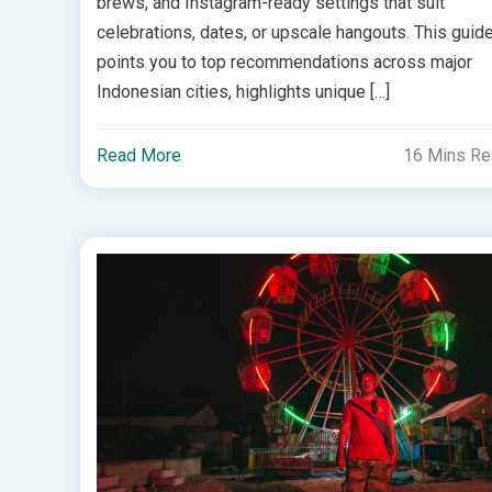
brews, and Instagram-ready settings that suit
celebrations, dates, or upscale hangouts. This guid
points you to top recommendations across major
Indonesian cities, highlights unique […]
Read More
16 Mins R