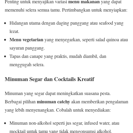
menu makanan
Penting untuk menyajikan variasi
yang dapat
memenuhi selera semua tamu. Pertimbangkan untuk menyiapkan:
Hidangan utama dengan daging panggang atau seafood yang
lezat.
Menu vegetarian
yang menyegarkan, seperti salad quinoa atau
sayuran panggang.
Tapas dan canape yang praktis, mudah diambil, dan
menggugah selera.
Minuman Segar dan Cocktails Kreatif
Minuman yang segar dapat meningkatkan suasana pesta.
minuman catchy
Berbagai pilihan
akan memberikan pengalaman
yang lebih menyenangkan. Cobalah untuk menyediakan:
Minuman non-alkohol seperti jus segar, infused water, atau
mocktail untuk tamu yang tidak mengonsumsi alkohol.