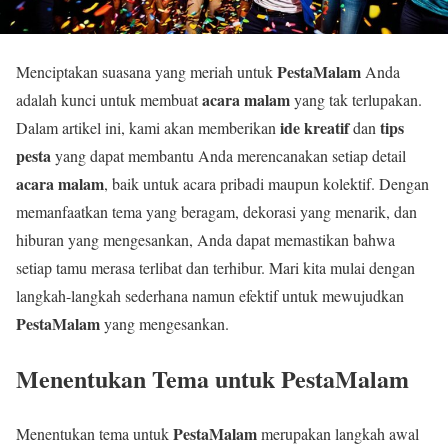
PestaMalam
Menciptakan suasana yang meriah untuk
Anda
acara malam
adalah kunci untuk membuat
yang tak terlupakan.
ide kreatif
tips
Dalam artikel ini, kami akan memberikan
dan
pesta
yang dapat membantu Anda merencanakan setiap detail
acara malam
, baik untuk acara pribadi maupun kolektif. Dengan
memanfaatkan tema yang beragam, dekorasi yang menarik, dan
hiburan yang mengesankan, Anda dapat memastikan bahwa
setiap tamu merasa terlibat dan terhibur. Mari kita mulai dengan
langkah-langkah sederhana namun efektif untuk mewujudkan
PestaMalam
yang mengesankan.
Menentukan Tema untuk PestaMalam
PestaMalam
Menentukan tema untuk
merupakan langkah awal