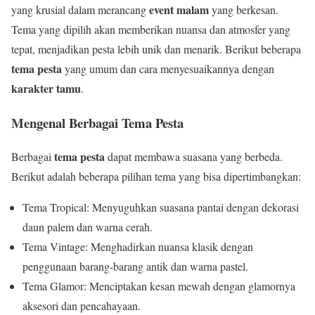
event malam
yang krusial dalam merancang
yang berkesan.
Tema yang dipilih akan memberikan nuansa dan atmosfer yang
tepat, menjadikan pesta lebih unik dan menarik. Berikut beberapa
tema pesta
yang umum dan cara menyesuaikannya dengan
karakter tamu
.
Mengenal Berbagai Tema Pesta
tema pesta
Berbagai
dapat membawa suasana yang berbeda.
Berikut adalah beberapa pilihan tema yang bisa dipertimbangkan:
Tema Tropical: Menyuguhkan suasana pantai dengan dekorasi
daun palem dan warna cerah.
Tema Vintage: Menghadirkan nuansa klasik dengan
penggunaan barang-barang antik dan warna pastel.
Tema Glamor: Menciptakan kesan mewah dengan glamornya
aksesori dan pencahayaan.