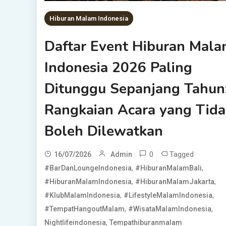
Hiburan Malam Indonesia
Daftar Event Hiburan Mal
Indonesia 2026 Paling
Ditunggu Sepanjang Tahun
Rangkaian Acara yang Tida
Boleh Dilewatkan
0
Tagged
16/07/2026
Admin
,
,
#BarDanLoungeIndonesia
#HiburanMalamBali
,
,
#HiburanMalamIndonesia
#HiburanMalamJakarta
,
,
#KlubMalamIndonesia
#LifestyleMalamIndonesia
,
,
#TempatHangoutMalam
#WisataMalamIndonesia
,
Nightlifeindonesia
Tempathiburanmalam