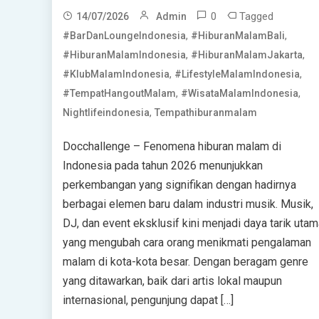
0
Tagged
14/07/2026
Admin
,
,
#BarDanLoungeIndonesia
#HiburanMalamBali
,
,
#HiburanMalamIndonesia
#HiburanMalamJakarta
,
,
#KlubMalamIndonesia
#LifestyleMalamIndonesia
,
,
#TempatHangoutMalam
#WisataMalamIndonesia
,
Nightlifeindonesia
Tempathiburanmalam
Docchallenge – Fenomena hiburan malam di
Indonesia pada tahun 2026 menunjukkan
perkembangan yang signifikan dengan hadirnya
berbagai elemen baru dalam industri musik. Musik,
DJ, dan event eksklusif kini menjadi daya tarik utam
yang mengubah cara orang menikmati pengalaman
malam di kota-kota besar. Dengan beragam genre
yang ditawarkan, baik dari artis lokal maupun
internasional, pengunjung dapat […]