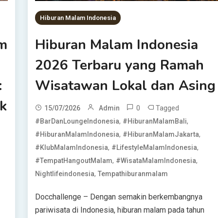
Hiburan Malam Indonesia
am
Hiburan Malam Indonesia
2026 Terbaru yang Ramah
:
Wisatawan Lokal dan Asing
k
0
Tagged
15/07/2026
Admin
,
,
#BarDanLoungeIndonesia
#HiburanMalamBali
,
,
#HiburanMalamIndonesia
#HiburanMalamJakarta
,
,
#KlubMalamIndonesia
#LifestyleMalamIndonesia
,
,
#TempatHangoutMalam
#WisataMalamIndonesia
,
Nightlifeindonesia
Tempathiburanmalam
Docchallenge – Dengan semakin berkembangnya
pariwisata di Indonesia, hiburan malam pada tahun