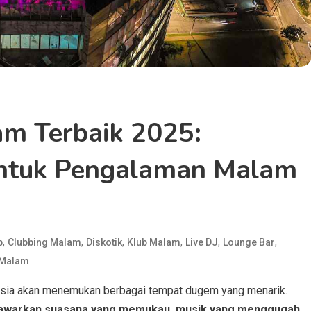
m Terbaik 2025:
ntuk Pengalaman Malam
n
,
,
,
,
,
,
b
Clubbing Malam
Diskotik
Klub Malam
Live DJ
Lounge Bar
 Malam
onesia akan menemukan berbagai tempat dugem yang menarik.
nawarkan suasana yang memukau, musik yang menggugah