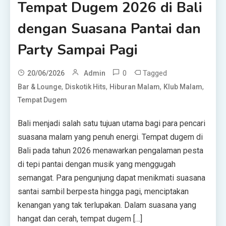
Tempat Dugem 2026 di Bali
dengan Suasana Pantai dan
Party Sampai Pagi
0
Tagged
20/06/2026
Admin
,
,
,
,
Bar & Lounge
Diskotik Hits
Hiburan Malam
Klub Malam
Tempat Dugem
Bali menjadi salah satu tujuan utama bagi para pencari
suasana malam yang penuh energi. Tempat dugem di
Bali pada tahun 2026 menawarkan pengalaman pesta
di tepi pantai dengan musik yang menggugah
semangat. Para pengunjung dapat menikmati suasana
santai sambil berpesta hingga pagi, menciptakan
kenangan yang tak terlupakan. Dalam suasana yang
hangat dan cerah, tempat dugem […]