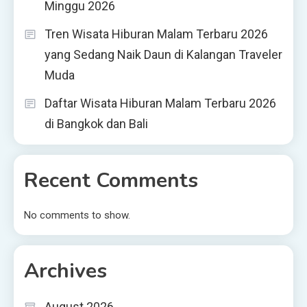
Minggu 2026
Tren Wisata Hiburan Malam Terbaru 2026
yang Sedang Naik Daun di Kalangan Traveler
Muda
Daftar Wisata Hiburan Malam Terbaru 2026
di Bangkok dan Bali
Recent Comments
No comments to show.
Archives
August 2026