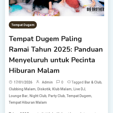
Tempat Dugem
Tempat Dugem Paling
Ramai Tahun 2025: Panduan
Menyeluruh untuk Pecinta
Hiburan Malam
0
Tagged
,
17/01/2026
Admin
Bar & Club
,
,
,
,
Clubbing Malam
Diskotik
Klub Malam
Live DJ
,
,
,
,
Lounge Bar
Night Club
Party Club
Tempat Dugem
Tempat Hiburan Malam