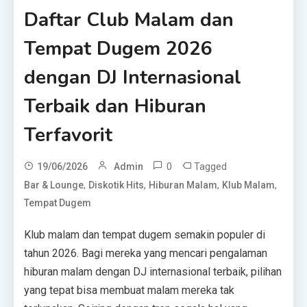
Daftar Club Malam dan
Tempat Dugem 2026
dengan DJ Internasional
Terbaik dan Hiburan
Terfavorit
0
Tagged
19/06/2026
Admin
,
,
,
,
Bar & Lounge
Diskotik Hits
Hiburan Malam
Klub Malam
Tempat Dugem
Klub malam dan tempat dugem semakin populer di
tahun 2026. Bagi mereka yang mencari pengalaman
hiburan malam dengan DJ internasional terbaik, pilihan
yang tepat bisa membuat malam mereka tak