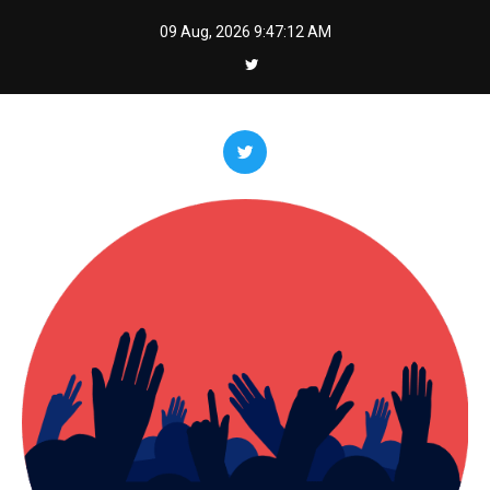
Skip
09 Aug, 2026
9:47:14 AM
to
content