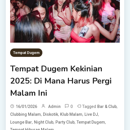
Tempat Dugem
Tempat Dugem Kekinian
2025: Di Mana Harus Pergi
Malam Ini
0
Tagged
,
16/01/2026
Admin
Bar & Club
,
,
,
,
Clubbing Malam
Diskotik
Klub Malam
Live DJ
,
,
,
,
Lounge Bar
Night Club
Party Club
Tempat Dugem
Tempat Hiburan Malam