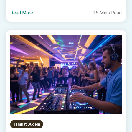
Read More
15 Mins Read
Tempat Dugem