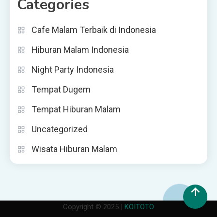
Categories
Cafe Malam Terbaik di Indonesia
Hiburan Malam Indonesia
Night Party Indonesia
Tempat Dugem
Tempat Hiburan Malam
Uncategorized
Wisata Hiburan Malam
Copyright © 2025 |
KOITOTO