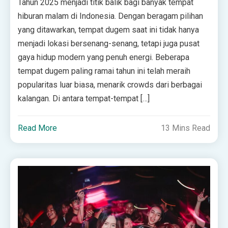
Tahun 2025 menjadi titik balik bagi banyak tempat
hiburan malam di Indonesia. Dengan beragam pilihan
yang ditawarkan, tempat dugem saat ini tidak hanya
menjadi lokasi bersenang-senang, tetapi juga pusat
gaya hidup modern yang penuh energi. Beberapa
tempat dugem paling ramai tahun ini telah meraih
popularitas luar biasa, menarik crowds dari berbagai
kalangan. Di antara tempat-tempat […]
Read More
13 Mins Read