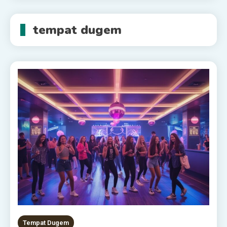
tempat dugem
Tempat Dugem