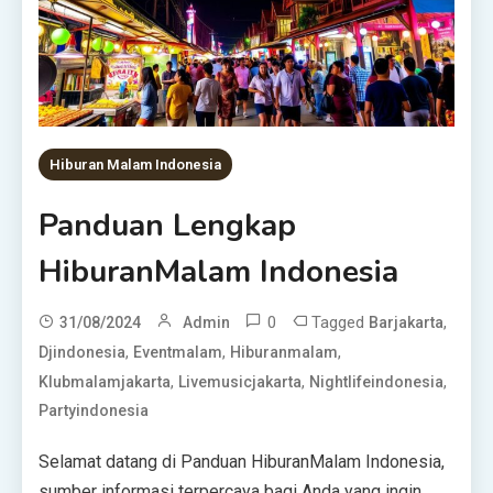
Hiburan Malam Indonesia
Panduan Lengkap
HiburanMalam Indonesia
0
Tagged
,
31/08/2024
Admin
Barjakarta
,
,
,
Djindonesia
Eventmalam
Hiburanmalam
,
,
,
Klubmalamjakarta
Livemusicjakarta
Nightlifeindonesia
Partyindonesia
Selamat datang di Panduan HiburanMalam Indonesia,
sumber informasi terpercaya bagi Anda yang ingin