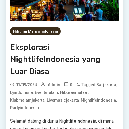
Hiburan Malam Indonesia
Eksplorasi
NightlifeIndonesia yang
Luar Biasa
0
Tagged
,
01/09/2024
Admin
Barjakarta
,
,
,
Djindonesia
Eventmalam
Hiburanmalam
,
,
,
Klubmalamjakarta
Livemusicjakarta
Nightlifeindonesia
Partyindonesia
Selamat datang di dunia NightlifeIndonesia, di mana
pengalaman malam tak terlupakan menunggu untuk