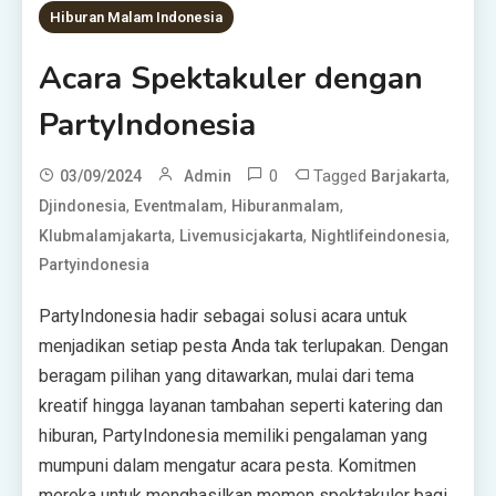
Hiburan Malam Indonesia
Acara Spektakuler dengan
PartyIndonesia
0
Tagged
,
03/09/2024
Admin
Barjakarta
,
,
,
Djindonesia
Eventmalam
Hiburanmalam
,
,
,
Klubmalamjakarta
Livemusicjakarta
Nightlifeindonesia
Partyindonesia
PartyIndonesia hadir sebagai solusi acara untuk
menjadikan setiap pesta Anda tak terlupakan. Dengan
beragam pilihan yang ditawarkan, mulai dari tema
kreatif hingga layanan tambahan seperti katering dan
hiburan, PartyIndonesia memiliki pengalaman yang
mumpuni dalam mengatur acara pesta. Komitmen
mereka untuk menghasilkan momen spektakuler bagi