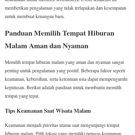
memberikan pengalaman yang tidak terlupakan dan kesempatan
untuk membuat kenangan baru.
Panduan Memilih Tempat Hiburan
Malam Aman dan Nyaman
Memilih tempat hiburan malam yang aman dan nyaman sangat
penting untuk pengalaman yang positif. Beberapa faktor seperti
keamanan, kebersihan, serta ketentuan usia dapat mempengaruhi
keputusan. Berikut adalah panduan untuk membantu memilih
tempat yang tepat.
Tips Keamanan Saat Wisata Malam
Keamanan menjadi prioritas utama saat mengunjungi tempat
hiburan malam. Pilih lokasi yang memiliki petugas keamanan