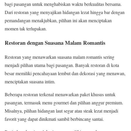
bagi pasangan untuk menghabiskan waktu berkualitas bersama.
Dari restoran yang menyajikan hidangan lezat hingga bar dengan
pemandangan menakjubkan, pilihan ini akan menciptakan
momen tak terlupakan.
Restoran dengan Suasana Malam Romantis
Restoran yang menawarkan suasana malam romantis sering
menjadi pilihan utama bagi pasangan. Banyak restoran di kota
besar memiliki pencahayaan lembut dan dekorasi yang menawan,
menciptakan suasana intim.
Beberapa restoran terkenal menawarkan paket khusus untuk
pasangan, termasuk menu gourmet dan pilihan anggur premium.
Misalnya, pilihan hidangan laut segar atau steak lezat menjadi
favorit yang dapat dinikmati sambil berbincang santai.