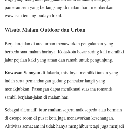
pameran seni yang berlangsung di malam hari, memberikan
wawasan tentang budaya lokal.
Wisata Malam Outdoor dan Urban
Berjalan-jalan di area urban menawarkan pengalaman yang
berbeda saat malam harinya. Kota-kota besar sering kali memiliki
jalur pejalan kaki yang aman dan ramah untuk pengunjung.
Kawasan Senayan
di Jakarta, misalnya, memiliki taman yang
indah serta pemandangan gedung pencakar langit yang
menakjubkan. Pasangan dapat menikmati suasana romantis
sambil berjalan-jalan di malam hari.
tour malam
Sebagai alternatif,
seperti naik sepeda atau bermain
di escape room di pusat kota juga menawarkan kesenangan.
Aktivitas semacam ini tidak hanya menghibur tetapi juga menjadi