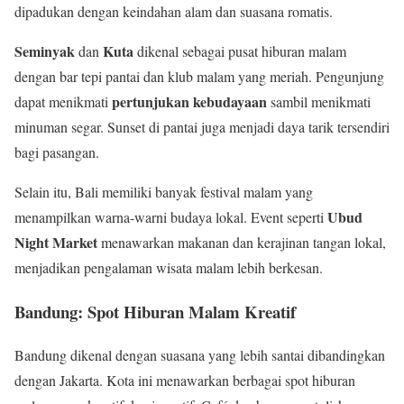
dipadukan dengan keindahan alam dan suasana romatis.
Seminyak
Kuta
dan
dikenal sebagai pusat hiburan malam
dengan bar tepi pantai dan klub malam yang meriah. Pengunjung
pertunjukan kebudayaan
dapat menikmati
sambil menikmati
minuman segar. Sunset di pantai juga menjadi daya tarik tersendiri
bagi pasangan.
Selain itu, Bali memiliki banyak festival malam yang
Ubud
menampilkan warna-warni budaya lokal. Event seperti
Night Market
menawarkan makanan dan kerajinan tangan lokal,
menjadikan pengalaman wisata malam lebih berkesan.
Bandung: Spot Hiburan Malam Kreatif
Bandung dikenal dengan suasana yang lebih santai dibandingkan
dengan Jakarta. Kota ini menawarkan berbagai spot hiburan