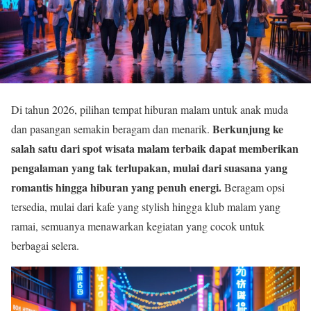
Di tahun 2026, pilihan tempat hiburan malam untuk anak muda
Berkunjung ke
dan pasangan semakin beragam dan menarik.
salah satu dari spot wisata malam terbaik dapat memberikan
pengalaman yang tak terlupakan, mulai dari suasana yang
romantis hingga hiburan yang penuh energi.
Beragam opsi
tersedia, mulai dari kafe yang stylish hingga klub malam yang
ramai, semuanya menawarkan kegiatan yang cocok untuk
berbagai selera.