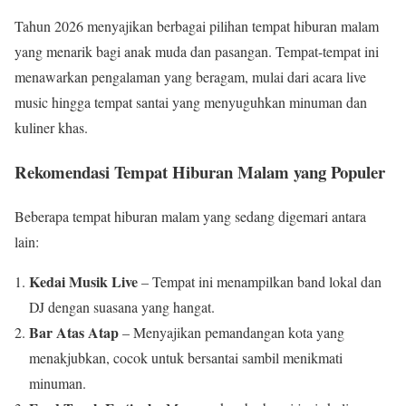
Tahun 2026 menyajikan berbagai pilihan tempat hiburan malam
yang menarik bagi anak muda dan pasangan. Tempat-tempat ini
menawarkan pengalaman yang beragam, mulai dari acara live
music hingga tempat santai yang menyuguhkan minuman dan
kuliner khas.
Rekomendasi Tempat Hiburan Malam yang Populer
Beberapa tempat hiburan malam yang sedang digemari antara
lain:
Kedai Musik Live
– Tempat ini menampilkan band lokal dan
DJ dengan suasana yang hangat.
Bar Atas Atap
– Menyajikan pemandangan kota yang
menakjubkan, cocok untuk bersantai sambil menikmati
minuman.