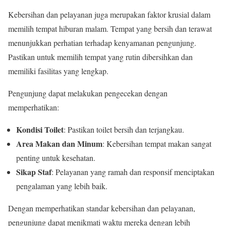
Kebersihan dan pelayanan juga merupakan faktor krusial dalam
memilih tempat hiburan malam. Tempat yang bersih dan terawat
menunjukkan perhatian terhadap kenyamanan pengunjung.
Pastikan untuk memilih tempat yang rutin dibersihkan dan
memiliki fasilitas yang lengkap.
Pengunjung dapat melakukan pengecekan dengan
memperhatikan:
Kondisi Toilet
: Pastikan toilet bersih dan terjangkau.
Area Makan dan Minum
: Kebersihan tempat makan sangat
penting untuk kesehatan.
Sikap Staf
: Pelayanan yang ramah dan responsif menciptakan
pengalaman yang lebih baik.
Dengan memperhatikan standar kebersihan dan pelayanan,
pengunjung dapat menikmati waktu mereka dengan lebih