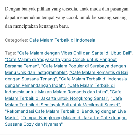
Dengan banyak pilihan yang tersedia, anak muda dan pasangan
dapat menemukan tempat yang cocok untuk bersenang-senang
dan menciptakan kenangan baru.
Categories:
Cafe Malam Terbaik di Indonesia
Tags:
"Cafe Malam dengan Vibes Chill dan Santai di Ubud Bali"
,
"Cafe Malam di Yogyakarta yang Cocok untuk Hangout
Bersama Teman"
,
"Cafe Malam Populer di Surabaya dengan
Menu Unik dan Instagramable"
,
"Cafe Malam Romantis di Bali
dengan Suasana Tenang"
,
"Cafe Malam Terbaik di Indonesia
dengan Pemandangan Indah"
,
"Cafe Malam Terbaik di
Indonesia untuk Makan Malam Romantis dan Intim"
,
"Cafe
Malam Terbaik di Jakarta untuk Nongkrong Santai"
,
"Cafe
Malam Terbaik di Seminyak Bali untuk Menikmati Sunset"
,
"Rekomendasi Cafe Malam Terbaik di Bandung dengan Live
Music"
,
"Tempat Nongkrong Malam di Jakarta: Cafe dengan
Suasana Cozy dan Nyaman"