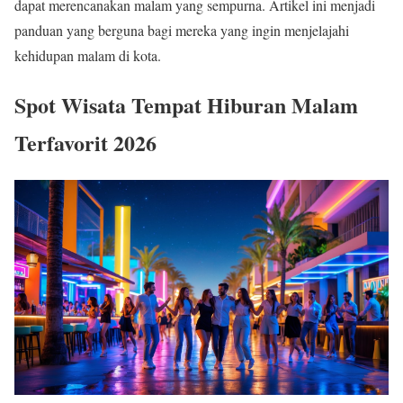
dapat merencanakan malam yang sempurna. Artikel ini menjadi
panduan yang berguna bagi mereka yang ingin menjelajahi
kehidupan malam di kota.
Spot Wisata Tempat Hiburan Malam
Terfavorit 2026