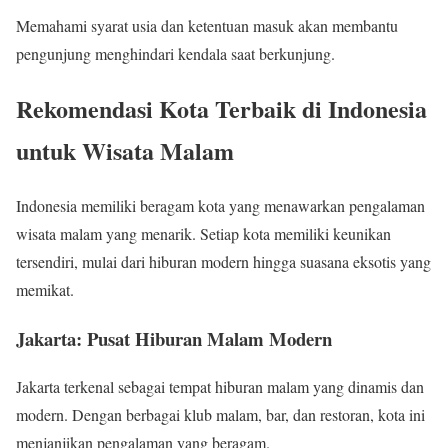
Memahami syarat usia dan ketentuan masuk akan membantu
pengunjung menghindari kendala saat berkunjung.
Rekomendasi Kota Terbaik di Indonesia
untuk Wisata Malam
Indonesia memiliki beragam kota yang menawarkan pengalaman
wisata malam yang menarik. Setiap kota memiliki keunikan
tersendiri, mulai dari hiburan modern hingga suasana eksotis yang
memikat.
Jakarta: Pusat Hiburan Malam Modern
Jakarta terkenal sebagai tempat hiburan malam yang dinamis dan
modern. Dengan berbagai klub malam, bar, dan restoran, kota ini
menjanjikan pengalaman yang beragam.