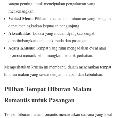
sangat penting untuk menciptakan pengalaman yang
menyenangkan.
Variasi Menu
: Pilihan makanan dan minuman yang beragam
dapat meningkatkan kepuasan pengunjung.
Aksesibilitas
: Lokasi yang mudah dijangkau sangat
dipertimbangkan oleh anak muda dan pasangan.
Acara Khusus
: Tempat yang rutin mengadakan event atau
promosi menarik lebih mungkin menarik perhatian.
Memperhatikan kriteria ini membantu dalam menemukan tempat
hiburan malam yang sesuai dengan harapan dan kebutuhan.
Pilihan Tempat Hiburan Malam
Romantis untuk Pasangan
Tempat hiburan malam romantis menawarkan suasana yang ideal