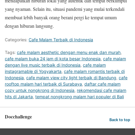
mendapatkan hiburan lokal yang autentik dan tempat berkumpul
yang nyaman. Selain itu, situasi pandemi yang mulai terkendali
membuat lebih banyak orang berani pergi ke tempat umum
dengan hiburan langsung.
Categories:
Cafe Malam Terbaik di Indonesia
Tags:
cafe malam aesthetic dengan menu enak dan murah
,
cafe malam buka 24 jam di kota besar Indonesia
,
cafe malam
dengan live music terbaik di Indonesia
,
cafe malam
instagramable di Yogyakarta
,
cafe malam romantis terbaik di
Indonesia
,
cafe malam view city light terbaik di Bandung
,
cafe
rooftop malam hari terbaik di Surabaya
,
daftar cafe malam
cozy untuk nongkrong di Indonesia
,
rekomendasi cafe malam
hits di Jakarta
,
tempat nongkrong malam hari populer di Bali
Docchallenge
Back to top