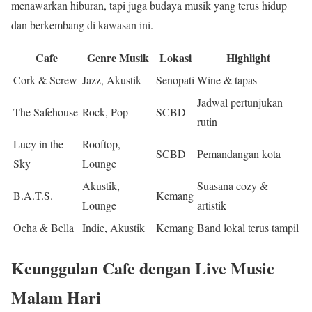
menawarkan hiburan, tapi juga budaya musik yang terus hidup
dan berkembang di kawasan ini.
Cafe
Genre Musik
Lokasi
Highlight
Cork & Screw
Jazz, Akustik
Senopati
Wine & tapas
Jadwal pertunjukan
The Safehouse
Rock, Pop
SCBD
rutin
Lucy in the
Rooftop,
SCBD
Pemandangan kota
Sky
Lounge
Akustik,
Suasana cozy &
B.A.T.S.
Kemang
Lounge
artistik
Ocha & Bella
Indie, Akustik
Kemang
Band lokal terus tampil
Keunggulan Cafe dengan Live Music
Malam Hari