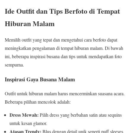
Ide Outfit dan Tips Berfoto di Tempat
Hiburan Malam
Memilih outfit yang tepat dan mengetahui cara berfoto dapat
meningkatkan pengalaman di tempat hiburan malam. Di bawah
ini, beberapa inspirasi busana dan tips untuk mendapatkan foto
sempurna.
Inspirasi Gaya Busana Malam
Outfit untuk hiburan malam harus mencerminkan suasana acara.
Beberapa pilihan mencolok adalah:
Dress Mewah:
Pilih dress yang berbahan satin atau sequins
untuk kesan glamor.
Atasan Trendy:
Blus dengan detail unik seperti puff sleeves