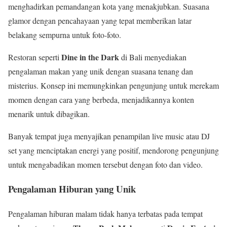
menghadirkan pemandangan kota yang menakjubkan. Suasana
glamor dengan pencahayaan yang tepat memberikan latar
belakang sempurna untuk foto-foto.
Dine in the Dark
Restoran seperti
di Bali menyediakan
pengalaman makan yang unik dengan suasana tenang dan
misterius. Konsep ini memungkinkan pengunjung untuk merekam
momen dengan cara yang berbeda, menjadikannya konten
menarik untuk dibagikan.
Banyak tempat juga menyajikan penampilan live music atau DJ
set yang menciptakan energi yang positif, mendorong pengunjung
untuk mengabadikan momen tersebut dengan foto dan video.
Pengalaman Hiburan yang Unik
Pengalaman hiburan malam tidak hanya terbatas pada tempat