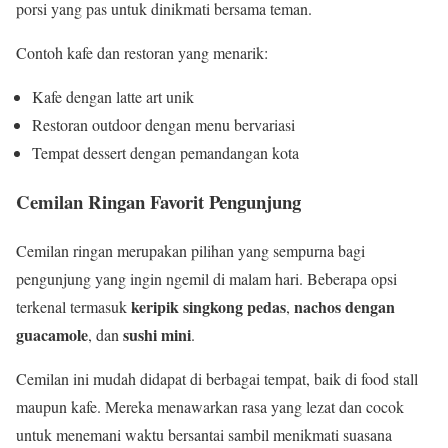
porsi yang pas untuk dinikmati bersama teman.
Contoh kafe dan restoran yang menarik:
Kafe dengan latte art unik
Restoran outdoor dengan menu bervariasi
Tempat dessert dengan pemandangan kota
Cemilan Ringan Favorit Pengunjung
Cemilan ringan merupakan pilihan yang sempurna bagi
pengunjung yang ingin ngemil di malam hari. Beberapa opsi
keripik singkong pedas
nachos dengan
terkenal termasuk
,
guacamole
sushi mini
, dan
.
Cemilan ini mudah didapat di berbagai tempat, baik di food stall
maupun kafe. Mereka menawarkan rasa yang lezat dan cocok
untuk menemani waktu bersantai sambil menikmati suasana