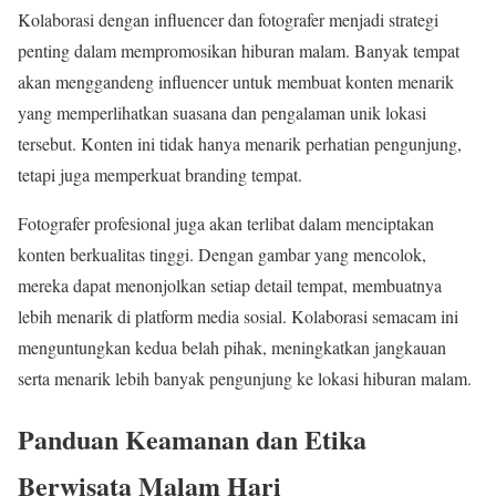
Kolaborasi dengan influencer dan fotografer menjadi strategi
penting dalam mempromosikan hiburan malam. Banyak tempat
akan menggandeng influencer untuk membuat konten menarik
yang memperlihatkan suasana dan pengalaman unik lokasi
tersebut. Konten ini tidak hanya menarik perhatian pengunjung,
tetapi juga memperkuat branding tempat.
Fotografer profesional juga akan terlibat dalam menciptakan
konten berkualitas tinggi. Dengan gambar yang mencolok,
mereka dapat menonjolkan setiap detail tempat, membuatnya
lebih menarik di platform media sosial. Kolaborasi semacam ini
menguntungkan kedua belah pihak, meningkatkan jangkauan
serta menarik lebih banyak pengunjung ke lokasi hiburan malam.
Panduan Keamanan dan Etika
Berwisata Malam Hari