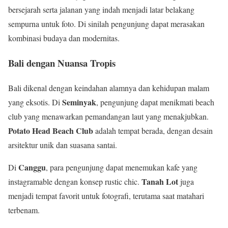
bersejarah serta jalanan yang indah menjadi latar belakang
sempurna untuk foto. Di sinilah pengunjung dapat merasakan
kombinasi budaya dan modernitas.
Bali dengan Nuansa Tropis
Bali dikenal dengan keindahan alamnya dan kehidupan malam
Seminyak
yang eksotis. Di
, pengunjung dapat menikmati beach
club yang menawarkan pemandangan laut yang menakjubkan.
Potato Head Beach Club
adalah tempat berada, dengan desain
arsitektur unik dan suasana santai.
Canggu
Di
, para pengunjung dapat menemukan kafe yang
Tanah Lot
instagramable dengan konsep rustic chic.
juga
menjadi tempat favorit untuk fotografi, terutama saat matahari
terbenam.