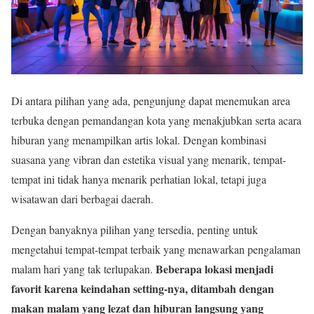
Di antara pilihan yang ada, pengunjung dapat menemukan area
terbuka dengan pemandangan kota yang menakjubkan serta acara
hiburan yang menampilkan artis lokal. Dengan kombinasi
suasana yang vibran dan estetika visual yang menarik, tempat-
tempat ini tidak hanya menarik perhatian lokal, tetapi juga
wisatawan dari berbagai daerah.
Dengan banyaknya pilihan yang tersedia, penting untuk
mengetahui tempat-tempat terbaik yang menawarkan pengalaman
Beberapa lokasi menjadi
malam hari yang tak terlupakan.
favorit karena keindahan setting-nya, ditambah dengan
makan malam yang lezat dan hiburan langsung yang