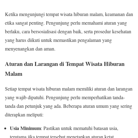
Ketika mengunjungi tempat wisata hiburan malam, keamanan dan
etika sangat penting. Pengunjung perlu memahami aturan yang
berlaku, cara bersosialisasi dengan baik, serta prosedur kesehatan
yang harus diikuti untuk memastikan pengalaman yang
menyenangkan dan aman.
Aturan dan Larangan di Tempat Wisata Hiburan
Malam
Setiap tempat wisata hiburan malam memiliki aturan dan larangan
yang wajib dipatuhi. Pengunjung perlu memperhatikan tanda-
tanda dan petunjuk yang ada. Beberapa aturan umum yang sering
diterapkan meliputi:
Usia Minimum
: Pastikan untuk mematuhi batasan usia,
terutama jika tempat tersebut menetapkan aturan ketat