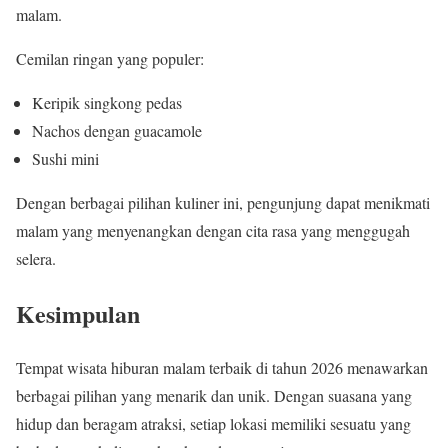
malam.
Cemilan ringan yang populer:
Keripik singkong pedas
Nachos dengan guacamole
Sushi mini
Dengan berbagai pilihan kuliner ini, pengunjung dapat menikmati
malam yang menyenangkan dengan cita rasa yang menggugah
selera.
Kesimpulan
Tempat wisata hiburan malam terbaik di tahun 2026 menawarkan
berbagai pilihan yang menarik dan unik. Dengan suasana yang
hidup dan beragam atraksi, setiap lokasi memiliki sesuatu yang