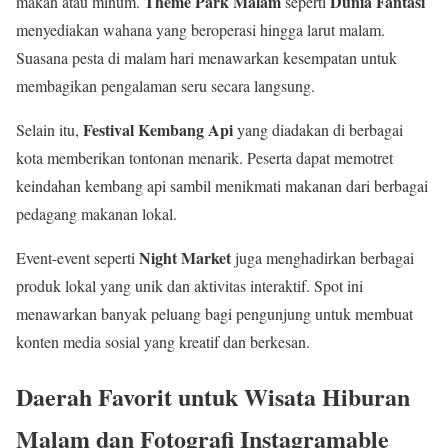
Theme Park Malam
Dunia Fantasi
makan atau minum.
seperti
menyediakan wahana yang beroperasi hingga larut malam.
Suasana pesta di malam hari menawarkan kesempatan untuk
membagikan pengalaman seru secara langsung.
Festival Kembang Api
Selain itu,
yang diadakan di berbagai
kota memberikan tontonan menarik. Peserta dapat memotret
keindahan kembang api sambil menikmati makanan dari berbagai
pedagang makanan lokal.
Night Market
Event-event seperti
juga menghadirkan berbagai
produk lokal yang unik dan aktivitas interaktif. Spot ini
menawarkan banyak peluang bagi pengunjung untuk membuat
konten media sosial yang kreatif dan berkesan.
Daerah Favorit untuk Wisata Hiburan
Malam dan Fotografi Instagramable