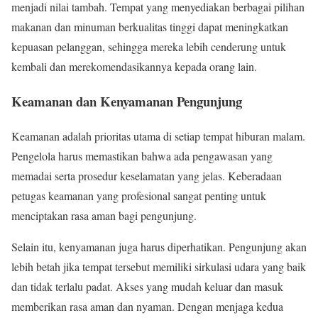
menjadi nilai tambah. Tempat yang menyediakan berbagai pilihan
makanan dan minuman berkualitas tinggi dapat meningkatkan
kepuasan pelanggan, sehingga mereka lebih cenderung untuk
kembali dan merekomendasikannya kepada orang lain.
Keamanan dan Kenyamanan Pengunjung
Keamanan adalah prioritas utama di setiap tempat hiburan malam.
Pengelola harus memastikan bahwa ada pengawasan yang
memadai serta prosedur keselamatan yang jelas. Keberadaan
petugas keamanan yang profesional sangat penting untuk
menciptakan rasa aman bagi pengunjung.
Selain itu, kenyamanan juga harus diperhatikan. Pengunjung akan
lebih betah jika tempat tersebut memiliki sirkulasi udara yang baik
dan tidak terlalu padat. Akses yang mudah keluar dan masuk
memberikan rasa aman dan nyaman. Dengan menjaga kedua