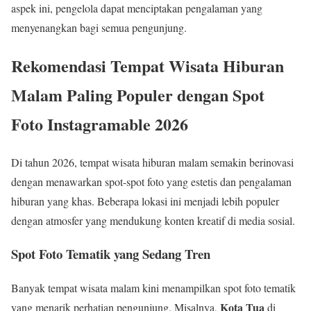
aspek ini, pengelola dapat menciptakan pengalaman yang
menyenangkan bagi semua pengunjung.
Rekomendasi Tempat Wisata Hiburan
Malam Paling Populer dengan Spot
Foto Instagramable 2026
Di tahun 2026, tempat wisata hiburan malam semakin berinovasi
dengan menawarkan spot-spot foto yang estetis dan pengalaman
hiburan yang khas. Beberapa lokasi ini menjadi lebih populer
dengan atmosfer yang mendukung konten kreatif di media sosial.
Spot Foto Tematik yang Sedang Tren
Banyak tempat wisata malam kini menampilkan spot foto tematik
Kota Tua
yang menarik perhatian pengunjung. Misalnya,
di