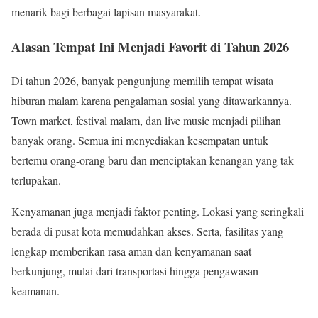
menarik bagi berbagai lapisan masyarakat.
Alasan Tempat Ini Menjadi Favorit di Tahun 2026
Di tahun 2026, banyak pengunjung memilih tempat wisata
hiburan malam karena pengalaman sosial yang ditawarkannya.
Town market, festival malam, dan live music menjadi pilihan
banyak orang. Semua ini menyediakan kesempatan untuk
bertemu orang-orang baru dan menciptakan kenangan yang tak
terlupakan.
Kenyamanan juga menjadi faktor penting. Lokasi yang seringkali
berada di pusat kota memudahkan akses. Serta, fasilitas yang
lengkap memberikan rasa aman dan kenyamanan saat
berkunjung, mulai dari transportasi hingga pengawasan
keamanan.