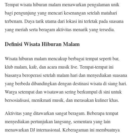
Tempat wisata hiburan malam menawarkan pengalaman unik
bagi pengunjung yang mencari kesenangan setelah matahari
terbenam. Daya tarik utama dari lokasi ini terletak pada suasana
yang meriah serta beragam aktivitas menarik yang tersedia.
Definisi Wisata Hiburan Malam
Wisata hiburan malam mencakup berbagai tempat seperti bar,
klub malam, kafe, dan acara musik live. Tempat-tempat ini
biasanya beroperasi setelah malam hari dan menyediakan suasana
yang berbeda dibandingkan dengan destinasi wisata di siang hari.
Warga setempat dan wisatawan sering berkumpul di sini untuk
bersosialisasi, menikmati musik, dan merasakan kuliner khas.
Aktivitas yang ditawarkan sangat beragam. Beberapa tempat
menyediakan pertunjukan langsung, sementara yang lain
menawarkan DJ internasional. Keberagaman ini membuatnya