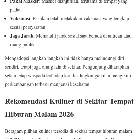
Pakai Masker
: Masker dianjurkan, terutama di tempat yang
padat.
Vaksinasi
: Pastikan telah melakukan vaksinasi yang lengkap
sesuai persyaratan.
Jaga Jarak
: Mematuhi jarak sosial saat berada di antrean atau
ruang publik.
Mengadopsi langkah-langkah ini tidak hanya melindungi diri
sendiri, tetapi juga orang lain di sekitar. Pengunjung diharapkan
selalu tetap waspada terhadap kondisi lingkungan dan mengikuti
perkembangan terbaru mengenai kesehatan.
Rekomendasi Kuliner di Sekitar Tempat
Hiburan Malam 2026
Beragam pilihan kuliner tersedia di sekitar tempat hiburan malam