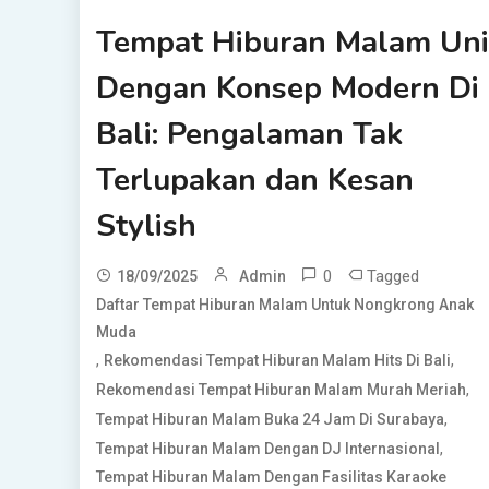
Tempat Hiburan Malam Uni
Dengan Konsep Modern Di
Bali: Pengalaman Tak
Terlupakan dan Kesan
Stylish
0
Tagged
18/09/2025
Admin
Daftar Tempat Hiburan Malam Untuk Nongkrong Anak
Muda
,
,
Rekomendasi Tempat Hiburan Malam Hits Di Bali
,
Rekomendasi Tempat Hiburan Malam Murah Meriah
,
Tempat Hiburan Malam Buka 24 Jam Di Surabaya
,
Tempat Hiburan Malam Dengan DJ Internasional
Tempat Hiburan Malam Dengan Fasilitas Karaoke