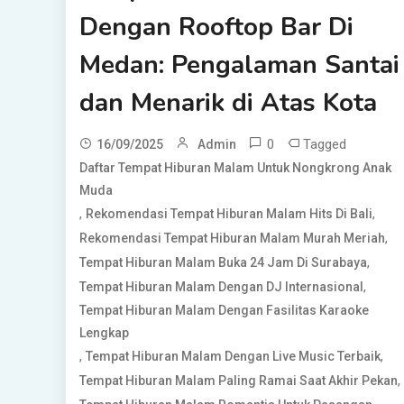
Dengan Rooftop Bar Di
Medan: Pengalaman Santai
dan Menarik di Atas Kota
0
Tagged
16/09/2025
Admin
Daftar Tempat Hiburan Malam Untuk Nongkrong Anak
Muda
,
,
Rekomendasi Tempat Hiburan Malam Hits Di Bali
,
Rekomendasi Tempat Hiburan Malam Murah Meriah
,
Tempat Hiburan Malam Buka 24 Jam Di Surabaya
,
Tempat Hiburan Malam Dengan DJ Internasional
Tempat Hiburan Malam Dengan Fasilitas Karaoke
Lengkap
,
,
Tempat Hiburan Malam Dengan Live Music Terbaik
,
Tempat Hiburan Malam Paling Ramai Saat Akhir Pekan