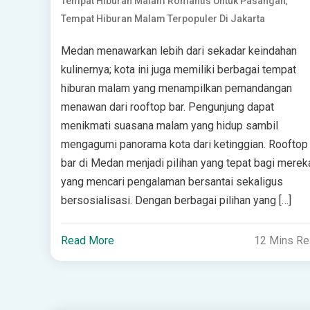
,
Tempat Hiburan Malam Romantis Untuk Pasangan
Tempat Hiburan Malam Terpopuler Di Jakarta
Medan menawarkan lebih dari sekadar keindahan
kulinernya; kota ini juga memiliki berbagai tempat
hiburan malam yang menampilkan pemandangan
menawan dari rooftop bar. Pengunjung dapat
menikmati suasana malam yang hidup sambil
mengagumi panorama kota dari ketinggian. Rooftop
bar di Medan menjadi pilihan yang tepat bagi merek
yang mencari pengalaman bersantai sekaligus
bersosialisasi. Dengan berbagai pilihan yang […]
Read More
12 Mins R