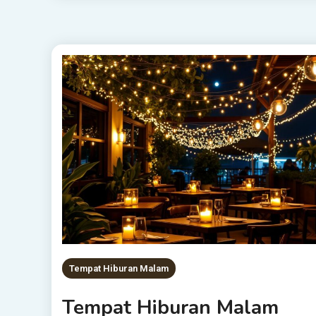
Tempat Hiburan Malam
Tempat Hiburan Malam