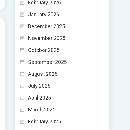
d
February 2026
January 2026
December 2025
November 2025
October 2025
September 2025
August 2025
July 2025
April 2025
March 2025
February 2025