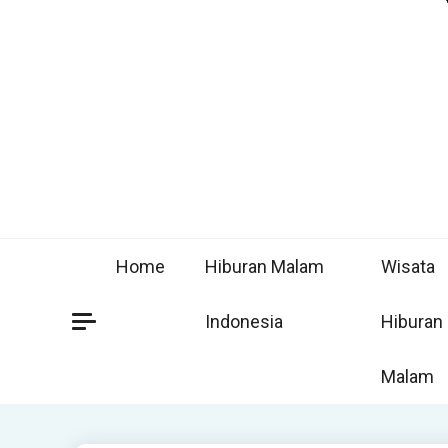
Home
Hiburan Malam
Wisata
Indonesia
Hiburan
Malam