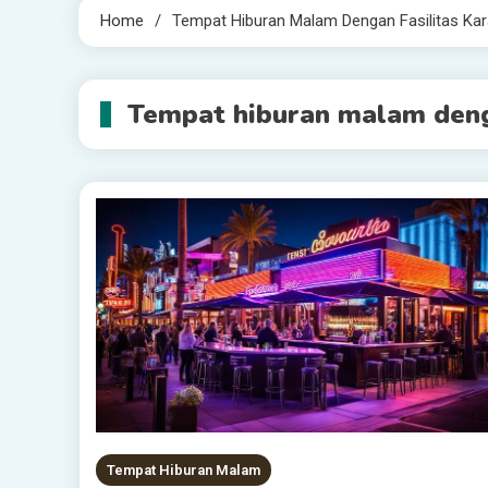
Home
Tempat Hiburan Malam Dengan Fasilitas Ka
Tempat hiburan malam deng
Tempat Hiburan Malam