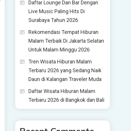
Daftar Lounge Dan Bar Dengan
Live Music Paling Hits Di
Surabaya Tahun 2026
Rekomendasi Tempat Hiburan
Malam Terbaik Di Jakarta Selatan
Untuk Malam Minggu 2026
Tren Wisata Hiburan Malam
Terbaru 2026 yang Sedang Naik
Daun di Kalangan Traveler Muda
Daftar Wisata Hiburan Malam
Terbaru 2026 di Bangkok dan Bali