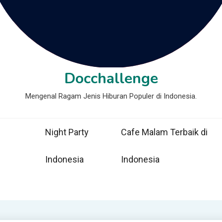
Docchallenge
Mengenal Ragam Jenis Hiburan Populer di Indonesia.
Night Party
Cafe Malam Terbaik di
Indonesia
Indonesia