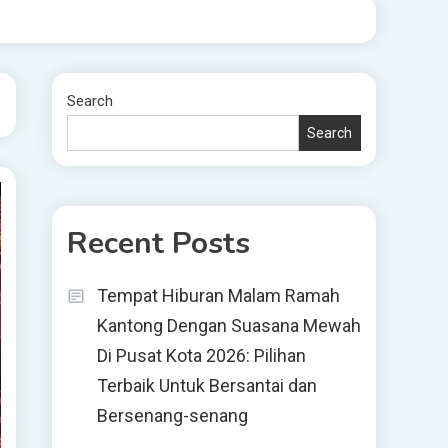
Search
Search
Recent Posts
Tempat Hiburan Malam Ramah
Kantong Dengan Suasana Mewah
Di Pusat Kota 2026: Pilihan
Terbaik Untuk Bersantai dan
Bersenang-senang