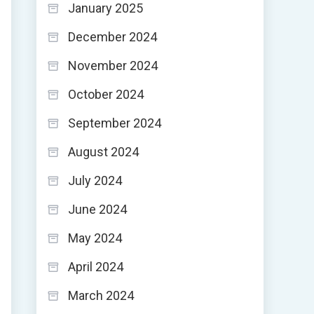
January 2025
December 2024
November 2024
October 2024
September 2024
August 2024
July 2024
June 2024
May 2024
April 2024
March 2024