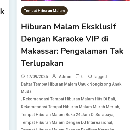
k
Tempat Hiburan Malam
Hiburan Malam Eksklusif
Dengan Karaoke VIP di
Makassar: Pengalaman Tak
Terlupakan
0
Tagged
17/09/2025
Admin
Daftar Tempat Hiburan Malam Untuk Nongkrong Anak
Muda
,
,
Rekomendasi Tempat Hiburan Malam Hits Di Bali
,
Rekomendasi Tempat Hiburan Malam Murah Meriah
,
Tempat Hiburan Malam Buka 24 Jam Di Surabaya
,
Tempat Hiburan Malam Dengan DJ Internasional