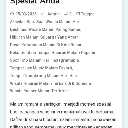
Spesial Anda
0
Tagged
15/03/2026
Admin
,
Aktivitas Seru Saat Wisata Malam Hari
,
Destinasi Wisata Malam Paling Ramai
,
Hiburan Malam Keluarga Yang Aman
,
Pusat Keramaian Malam Di Kota Besar
,
Rekomendasi Tempat Hiburan Malam Populer
,
Spot Foto Malam Hari Instagramable
,
Tempat Live Music Malam Favorit
,
Tempat Nongkrong Malam Hari Hits
,
Wisata Hiburan Malam Terbaik Di Indonesia
Wisata Kuliner Malam Terdekat
Malam romantis seringkali menjadi momen spesial
bagi pasangan yang ingin menikmati waktu bersama.
Daftar destinasi hiburan malam romantis menawarkan
pilihan yang sempurna untuk menciptakan kenangan