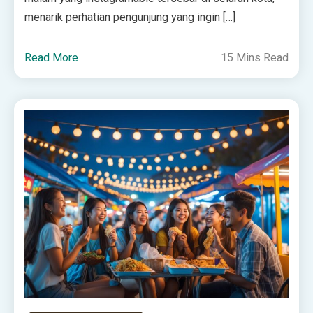
menarik perhatian pengunjung yang ingin […]
Read More
15 Mins Read