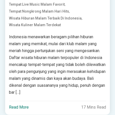
,
Tempat Live Music Malam Favorit
,
Tempat Nongkrong Malam Hari Hits
,
Wisata Hiburan Malam Terbaik Di Indonesia
Wisata Kuliner Malam Terdekat
Indonesia menawarkan beragam pilihan hiburan
malam yang memikat, mulai dari klub malam yang
meriah hingga pertunjukan seni yang mengesankan.
Daftar wisata hiburan malam terpopuler di Indonesia
mencakup tempat-tempat yang tidak boleh dilewatkan
oleh para pengunjung yang ingin merasakan kehidupan
malam yang dinamis dan kaya akan budaya. Bali
dikenal dengan suasananya yang hidup, penuh dengan
bar […]
Read More
17 Mins Read