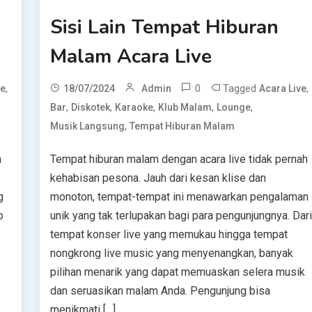
Sisi Lain Tempat Hiburan
Malam Acara Live
,
0
Tagged
,
ve
18/07/2024
Admin
Acara Live
,
,
,
,
,
Bar
Diskotek
Karaoke
Klub Malam
Lounge
,
Musik Langsung
Tempat Hiburan Malam
n
Tempat hiburan malam dengan acara live tidak pernah
kehabisan pesona. Jauh dari kesan klise dan
g
monoton, tempat-tempat ini menawarkan pengalaman
b
unik yang tak terlupakan bagi para pengunjungnya. Dar
tempat konser live yang memukau hingga tempat
nongkrong live music yang menyenangkan, banyak
pilihan menarik yang dapat memuaskan selera musik
dan seruasikan malam Anda. Pengunjung bisa
menikmati […]