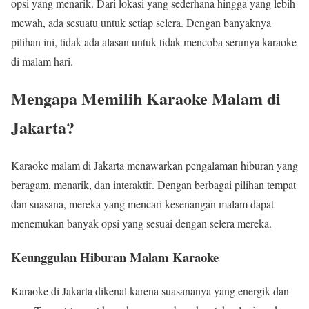
opsi yang menarik. Dari lokasi yang sederhana hingga yang lebih
mewah, ada sesuatu untuk setiap selera. Dengan banyaknya
pilihan ini, tidak ada alasan untuk tidak mencoba serunya karaoke
di malam hari.
Mengapa Memilih Karaoke Malam di
Jakarta?
Karaoke malam di Jakarta menawarkan pengalaman hiburan yang
beragam, menarik, dan interaktif. Dengan berbagai pilihan tempat
dan suasana, mereka yang mencari kesenangan malam dapat
menemukan banyak opsi yang sesuai dengan selera mereka.
Keunggulan Hiburan Malam Karaoke
Karaoke di Jakarta dikenal karena suasananya yang energik dan