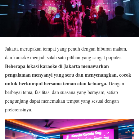
Jakarta merupakan tempat yang penuh dengan hiburan malam,
dan karaoke menjadi salah satu pilihan yang sangat populer.
Beberapa lokasi karaoke di Jakarta menawarkan
pengalaman menyanyi yang seru dan menyenangkan, cocok
untuk berkumpul bersama teman atau keluarga.
Dengan
berbagai tema, fasilitas, dan suasana yang beragam, setiap
pengunjung dapat menemukan tempat yang sesuai dengan
preferensinya.