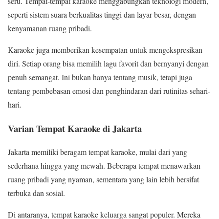
seru. Tempat-tempat karaoke menggabungkan teknologi modern,
seperti sistem suara berkualitas tinggi dan layar besar, dengan
kenyamanan ruang pribadi.
Karaoke juga memberikan kesempatan untuk mengekspresikan
diri. Setiap orang bisa memilih lagu favorit dan bernyanyi dengan
penuh semangat. Ini bukan hanya tentang musik, tetapi juga
tentang pembebasan emosi dan penghindaran dari rutinitas sehari-
hari.
Varian Tempat Karaoke di Jakarta
Jakarta memiliki beragam tempat karaoke, mulai dari yang
sederhana hingga yang mewah. Beberapa tempat menawarkan
ruang pribadi yang nyaman, sementara yang lain lebih bersifat
terbuka dan sosial.
Di antaranya, tempat karaoke keluarga sangat populer. Mereka