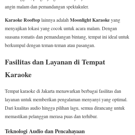
angin malam dan pemandangan spektakuler.
Karaoke Rooftop
Moonlight Karaoke
lainnya adalah
yang
menyajikan lokasi yang cocok untuk acara malam. Dengan
suasana romatis dan pemandangan bintang, tempat ini ideal untuk
berkumpul dengan teman-teman atau pasangan.
Fasilitas dan Layanan di Tempat
Karaoke
Tempat karaoke di Jakarta menawarkan berbagai fasilitas dan
layanan untuk memberikan pengalaman menyanyi yang optimal.
Dari kualitas audio hingga pilihan lagu, semua dirancang untuk
memastikan pelanggan merasa puas dan terhibur.
Teknologi Audio dan Pencahayaan