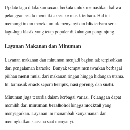
Update lagu dilakukan secara berkala untuk memastikan bahwa
pelanggan selalu memiliki akses ke musik terbaru. Hal ini
hits
memungkinkan mereka untuk menyanyikan
terbaru serta
lagu-lagu klasik yang tetap populer di kalangan pengunjung.
Layanan Makanan dan Minuman
Layanan makanan dan minuman menjadi bagian tak terpisahkan
dari pengalaman karaoke. Banyak tempat menawarkan berbagai
menu
pilihan
mulai dari makanan ringan hingga hidangan utama.
snack
keripik
nasi goreng
sushi
Ini termasuk
seperti
,
, dan
.
Minuman juga tersedia dalam berbagai variasi. Pelanggan dapat
minuman beralkohol
mocktail
memilih dari
hingga
yang
menyegarkan. Layanan ini menambah kenyamanan dan
meningkatkan suasana saat menyanyi.