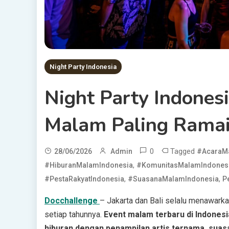
Night Party Indonesia
Night Party Indones
Malam Paling Ramai 
0
Tagged
28/06/2026
Admin
#AcaraM
,
#HiburanMalamIndonesia
#KomunitasMalamIndones
,
,
#PestaRakyatIndonesia
#SuasanaMalamIndonesia
P
Docchallenge
– Jakarta dan Bali selalu menawar
setiap tahunnya.
Event malam terbaru di Indones
hiburan dengan penampilan artis ternama, suas