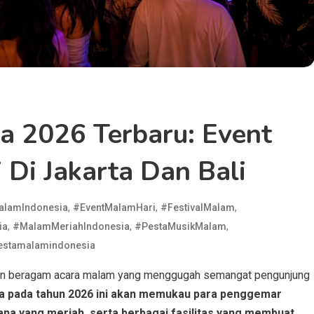
ia 2026 Terbaru: Event
Di Jakarta Dan Bali
,
,
,
alamIndonesia
#EventMalamHari
#FestivalMalam
,
,
,
ia
#MalamMeriahIndonesia
#PestaMusikMalam
estamalamindonesia
kan beragam acara malam yang menggugah semangat pengunjung
ia pada tahun 2026 ini akan memukau para penggemar
ana yang meriah, serta berbagai fasilitas yang membuat