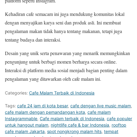
platform seperti Instagram.
Kehadiran cafe semacam ini juga mendukung komunitas lokal
dengan menyajikan karya seni dan produk asli. Ini membuat
pengalaman makan tidak hanya tentang makanan, tetapi juga
tentang budaya dan interaksi.
Desain yang unik serta penawaran yang menarik memungkinkan
pengunjung untuk berbagi momen berharga secara online.
Interaksi di platform media sosial menjadi bagian penting dalam
pengalaman yang ditawarkan oleh cafe malam ini.
Categories:
Cafe Malam Terbaik di Indonesia
Tags:
cafe 24 jam di kota besar
,
cafe dengan live music malam
,
cafe malam dengan pemandangan kota
,
cafe malam
Instagrammable
,
Cafe malam terbaik di Indonesia
,
cafe populer
untuk hangout malam
,
nightlife cafe & bar Indonesia
,
rooftop
cafe malam Jakarta
,
spot nongkrong malam hits
,
tempat