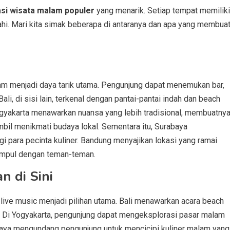
asi wisata malam populer
yang menarik. Setiap tempat memiliki
jahi. Mari kita simak beberapa di antaranya dan apa yang membua
am menjadi daya tarik utama. Pengunjung dapat menemukan bar,
li, di sisi lain, terkenal dengan pantai-pantai indah dan beach
yakarta menawarkan nuansa yang lebih tradisional, membuatny
ambil menikmati budaya lokal. Sementara itu, Surabaya
 para pecinta kuliner. Bandung menyajikan lokasi yang ramai
kumpul dengan teman-teman.
n di Sini
i live music menjadi pilihan utama. Bali menawarkan acara beach
i. Di Yogyakarta, pengunjung dapat mengeksplorasi pasar malam
abaya mengundang pengunjung untuk mencicipi kuliner malam yang