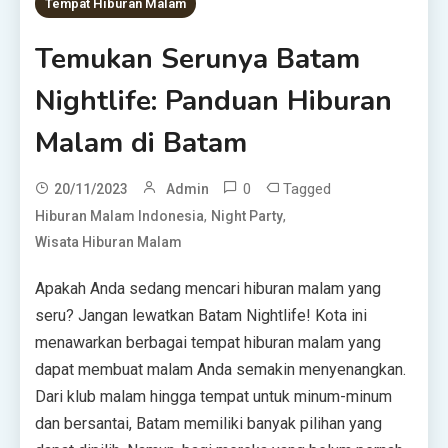
Tempat Hiburan Malam
Temukan Serunya Batam
Nightlife: Panduan Hiburan
Malam di Batam
0
Tagged
20/11/2023
Admin
,
,
Hiburan Malam Indonesia
Night Party
Wisata Hiburan Malam
Apakah Anda sedang mencari hiburan malam yang
seru? Jangan lewatkan Batam Nightlife! Kota ini
menawarkan berbagai tempat hiburan malam yang
dapat membuat malam Anda semakin menyenangkan.
Dari klub malam hingga tempat untuk minum-minum
dan bersantai, Batam memiliki banyak pilihan yang