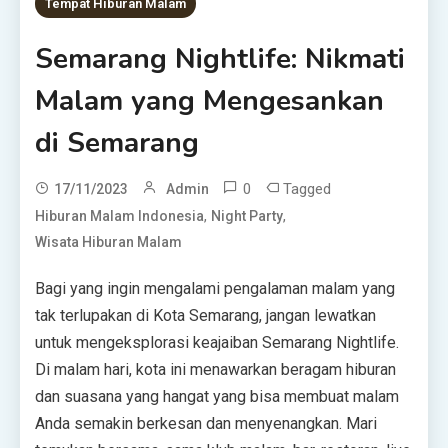
Tempat Hiburan Malam
Semarang Nightlife: Nikmati
Malam yang Mengesankan
di Semarang
0
Tagged
17/11/2023
Admin
,
,
Hiburan Malam Indonesia
Night Party
Wisata Hiburan Malam
Bagi yang ingin mengalami pengalaman malam yang
tak terlupakan di Kota Semarang, jangan lewatkan
untuk mengeksplorasi keajaiban Semarang Nightlife.
Di malam hari, kota ini menawarkan beragam hiburan
dan suasana yang hangat yang bisa membuat malam
Anda semakin berkesan dan menyenangkan. Mari