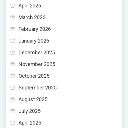
April 2026
March 2026
February 2026
January 2026
December 2025
November 2025
October 2025
September 2025
August 2025
July 2025
April 2025