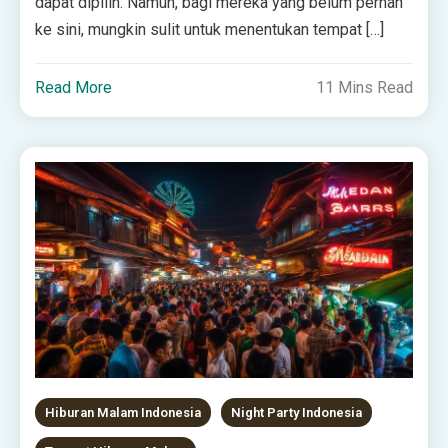
dapat dipilih. Namun, bagi mereka yang belum pernah
ke sini, mungkin sulit untuk menentukan tempat […]
Read More
11 Mins Read
Hiburan Malam Indonesia
Night Party Indonesia