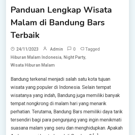
Panduan Lengkap Wisata
Malam di Bandung Bars
Terbaik
0
Tagged
24/11/2023
Admin
,
,
Hiburan Malam Indonesia
Night Party
Wisata Hiburan Malam
Bandung terkenal menjadi salah satu kota tujuan
wisata yang populer di Indonesia. Selain tempat
wisatanya yang indah, Bandung juga memiliki banyak
tempat nongkrong di malam hari yang menarik
perhatian. Terutama, Bandung Bars memiliki daya tarik
tersendiri bagi para pengunjung yang ingin menikmati
suasana malam yang seru dan menghidupkan. Apakah