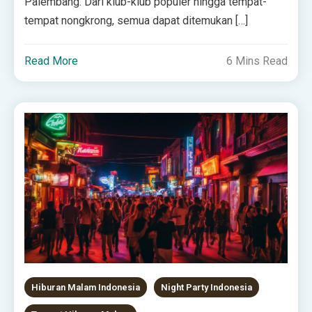
Palembang. Dari klub-klub populer hingga tempat-
tempat nongkrong, semua dapat ditemukan […]
Read More
6 Mins Read
Hiburan Malam Indonesia
Night Party Indonesia