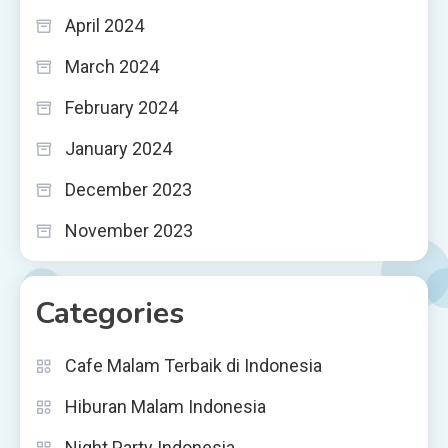
April 2024
March 2024
February 2024
January 2024
December 2023
November 2023
Categories
Cafe Malam Terbaik di Indonesia
Hiburan Malam Indonesia
Night Party Indonesia