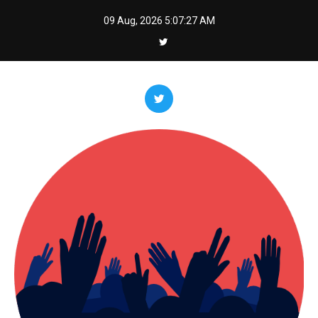
Skip
09 Aug, 2026
5:07:28 AM
to
content