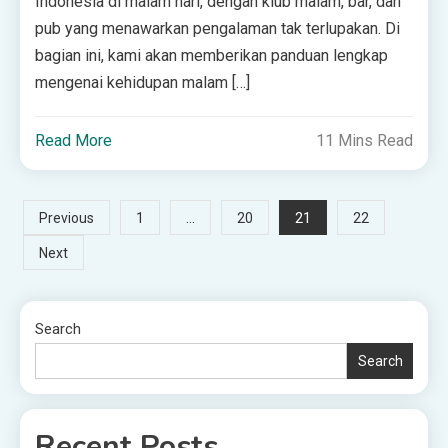
Indonesia di malam hari, dengan klub malam, bar, dan
pub yang menawarkan pengalaman tak terlupakan. Di
bagian ini, kami akan memberikan panduan lengkap
mengenai kehidupan malam […]
Read More
11 Mins Read
Posts
…
21
Previous
1
20
22
Next
pagination
Search
Search
Recent Posts