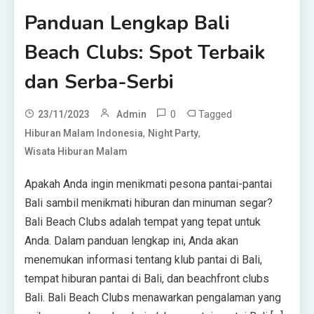
Panduan Lengkap Bali
Beach Clubs: Spot Terbaik
dan Serba-Serbi
0
Tagged
23/11/2023
Admin
,
,
Hiburan Malam Indonesia
Night Party
Wisata Hiburan Malam
Apakah Anda ingin menikmati pesona pantai-pantai
Bali sambil menikmati hiburan dan minuman segar?
Bali Beach Clubs adalah tempat yang tepat untuk
Anda. Dalam panduan lengkap ini, Anda akan
menemukan informasi tentang klub pantai di Bali,
tempat hiburan pantai di Bali, dan beachfront clubs
Bali. Bali Beach Clubs menawarkan pengalaman yang