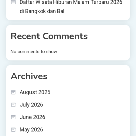
Daftar Wisata Hiburan Malam Terbaru 2026
di Bangkok dan Bali
Recent Comments
No comments to show.
Archives
August 2026
July 2026
June 2026
May 2026