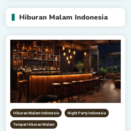
Hiburan Malam Indonesia
Hiburan Malam Indonesia
Night Party Indonesia
Tempat Hiburan Malam