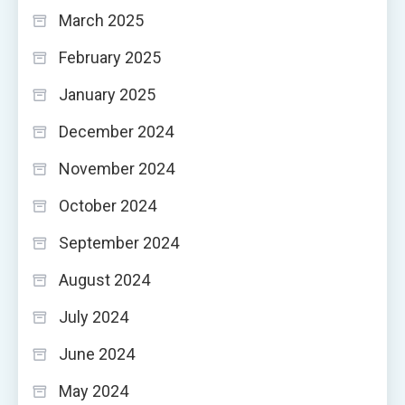
March 2025
February 2025
January 2025
December 2024
November 2024
October 2024
September 2024
August 2024
July 2024
June 2024
May 2024