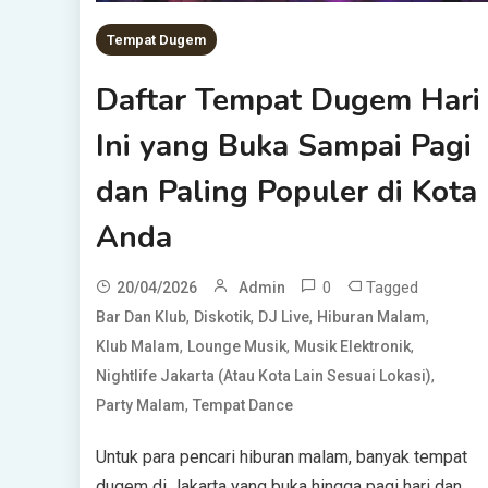
Tempat Dugem
Daftar Tempat Dugem Hari
Ini yang Buka Sampai Pagi
dan Paling Populer di Kota
Anda
0
Tagged
20/04/2026
Admin
,
,
,
,
Bar Dan Klub
Diskotik
DJ Live
Hiburan Malam
,
,
,
Klub Malam
Lounge Musik
Musik Elektronik
,
Nightlife Jakarta (atau Kota Lain Sesuai Lokasi)
,
Party Malam
Tempat Dance
Untuk para pencari hiburan malam, banyak tempat
dugem di Jakarta yang buka hingga pagi hari dan