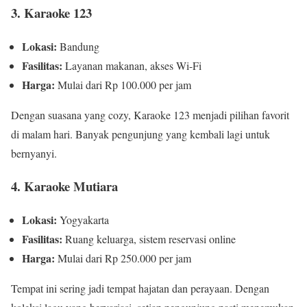
3.
Karaoke 123
Lokasi:
Bandung
Fasilitas:
Layanan makanan, akses Wi-Fi
Harga:
Mulai dari Rp 100.000 per jam
Dengan suasana yang cozy, Karaoke 123 menjadi pilihan favorit
di malam hari. Banyak pengunjung yang kembali lagi untuk
bernyanyi.
4.
Karaoke Mutiara
Lokasi:
Yogyakarta
Fasilitas:
Ruang keluarga, sistem reservasi online
Harga:
Mulai dari Rp 250.000 per jam
Tempat ini sering jadi tempat hajatan dan perayaan. Dengan