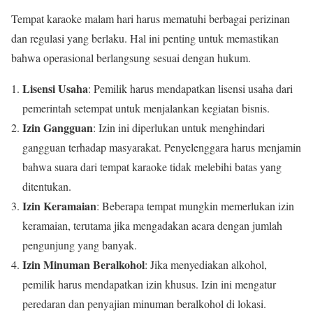
Tempat karaoke malam hari harus mematuhi berbagai perizinan
dan regulasi yang berlaku. Hal ini penting untuk memastikan
bahwa operasional berlangsung sesuai dengan hukum.
Lisensi Usaha
: Pemilik harus mendapatkan lisensi usaha dari
pemerintah setempat untuk menjalankan kegiatan bisnis.
Izin Gangguan
: Izin ini diperlukan untuk menghindari
gangguan terhadap masyarakat. Penyelenggara harus menjamin
bahwa suara dari tempat karaoke tidak melebihi batas yang
ditentukan.
Izin Keramaian
: Beberapa tempat mungkin memerlukan izin
keramaian, terutama jika mengadakan acara dengan jumlah
pengunjung yang banyak.
Izin Minuman Beralkohol
: Jika menyediakan alkohol,
pemilik harus mendapatkan izin khusus. Izin ini mengatur
peredaran dan penyajian minuman beralkohol di lokasi.