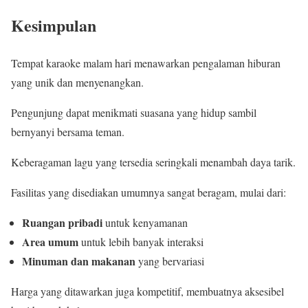
Kesimpulan
Tempat karaoke malam hari menawarkan pengalaman hiburan
yang unik dan menyenangkan.
Pengunjung dapat menikmati suasana yang hidup sambil
bernyanyi bersama teman.
Keberagaman lagu yang tersedia seringkali menambah daya tarik.
Fasilitas yang disediakan umumnya sangat beragam, mulai dari:
Ruangan pribadi
untuk kenyamanan
Area umum
untuk lebih banyak interaksi
Minuman dan makanan
yang bervariasi
Harga yang ditawarkan juga kompetitif, membuatnya aksesibel