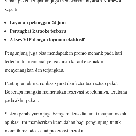
layanan istimewa
Selain paket, tempat ini juga menawarkan
seperti:
Layanan pelanggan 24 jam
Perangkat karaoke terbaru
Akses VIP dengan layanan eksklusif
Pengunjung juga bisa mendapatkan promo menarik pada hari
tertentu. Ini membuat pengalaman karaoke semakin
menyenangkan dan terjangkau.
Penting untuk memeriksa syarat dan ketentuan setiap paket.
Beberapa mungkin memerlukan reservasi sebelumnya, terutama
pada akhir pekan.
Sistem pembayaran juga beragam, tersedia tunai maupun melalui
aplikasi. Ini memberikan kemudahan bagi pengunjung untuk
memilih metode sesuai preferensi mereka.