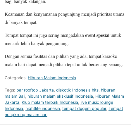
bagi banyak kalangan.
Keamanan dan kenyamanan pengunjung menjadi prioritas utama
di banyak tempat.
event spesial
Tempat-tempat ini juga sering mengadakan
untuk
menarik lebih banyak pengunjung.
Dengan semua fasilitas dan pilihan yang ada, tempat karaoke
malam hari dapat menjadi pilihan tepat untuk bersenang-senang.
Categories:
Hiburan Malam Indonesia
Tags:
bar rooftop Jakarta
,
diskotik Indonesia hits
,
hiburan
malam Bali
,
hiburan malam eksklusif Indonesia
,
Hiburan Malam
Jakarta
,
Klub malam terbaik Indonesia
,
live music lounge
Indonesia
,
nightlife indonesia
,
tempat dugem populer
,
Tempat
nongkrong malam hari