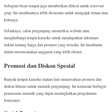
Sebagian besar tempat juga memberikan diskon untuk reservasi
grup. Ini membuatnya lebih ekonomis untuk mengajak teman atau
keluarga.
Sebaiknya, calon pengunjung memeriksa website atau
menghubungi tempat karaoke untuk mendapatkan informasi
terkini tentang harga dan promosi yang tersedia. Ini membantu
dalam merencanakan anggaran yang lebih efisien.
Promosi dan Diskon Spesial
Banyak tempat karaoke malam hari menawarkan promosi dan
diskon khusus untuk menarik pengunjung. Ini termasuk berbagai
penawaran menarik yang dapat meningkatkan pengalaman
bernyanyi.