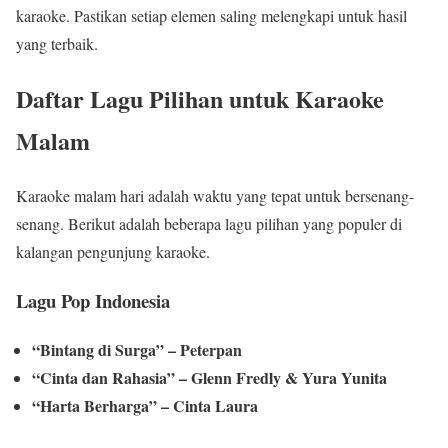
karaoke. Pastikan setiap elemen saling melengkapi untuk hasil
yang terbaik.
Daftar Lagu Pilihan untuk Karaoke
Malam
Karaoke malam hari adalah waktu yang tepat untuk bersenang-
senang. Berikut adalah beberapa lagu pilihan yang populer di
kalangan pengunjung karaoke.
Lagu Pop Indonesia
“Bintang di Surga” – Peterpan
“Cinta dan Rahasia” – Glenn Fredly & Yura Yunita
“Harta Berharga” – Cinta Laura