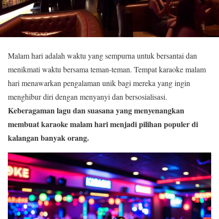
Malam hari adalah waktu yang sempurna untuk bersantai dan
menikmati waktu bersama teman-teman. Tempat karaoke malam
hari menawarkan pengalaman unik bagi mereka yang ingin
menghibur diri dengan menyanyi dan bersosialisasi.
Keberagaman lagu dan suasana yang menyenangkan
membuat karaoke malam hari menjadi pilihan populer di
kalangan banyak orang.