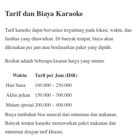
Tarif dan Biaya Karaoke
Tarif karaoke dapat bervariasi tergantung pada lokasi, waktu, dan
fasilitas yang ditawarkan. Di banyak tempat, biaya akan
dikenakan per jam atau berdasarkan paket yang dipilih.
Berikut adalah beberapa kisaran harga yang umum:
Waktu
Tarif per Jam (IDR)
Hari biasa
100.000 – 250.000
Akhir pekan
150.000 – 300.000
Malam spesial
200.000 – 400.000
Biaya tambahan bisa muncul dari minuman dan makanan.
Banyak tempat karaoke menawarkan paket makanan dan
minuman dengan tarif khusus.