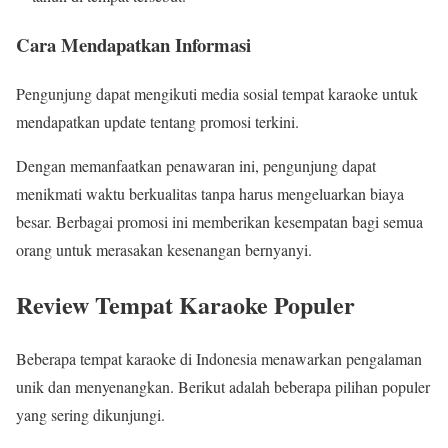
Cara Mendapatkan Informasi
Pengunjung dapat mengikuti media sosial tempat karaoke untuk
mendapatkan update tentang promosi terkini.
Dengan memanfaatkan penawaran ini, pengunjung dapat
menikmati waktu berkualitas tanpa harus mengeluarkan biaya
besar. Berbagai promosi ini memberikan kesempatan bagi semua
orang untuk merasakan kesenangan bernyanyi.
Review Tempat Karaoke Populer
Beberapa tempat karaoke di Indonesia menawarkan pengalaman
unik dan menyenangkan. Berikut adalah beberapa pilihan populer
yang sering dikunjungi.