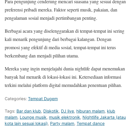
Para pengunjung cenderung mencari suasana yang sesuai dengan
preferensi pribadi mereka. Faktor seperti musik, pakaian, dan
pengalaman sosial menjadi pertimbangan penting.
Berbagai acara yang diselenggarakan di tempat-tempat ini sering
kali menarik pengunjung dari berbagai kalangan. Dengan
promosi yang efektif di media sosial, tempat-tempat ini terus
berkembang dan menjadi pilihan utama.
Mereka yang ingin menjelajahi dunia nightlife dapat menemukan
banyak hal menarik di lokasi-lokasi ini. Ketersediaan informasi
terkini melalui platform digital memudahkan penentuan pilihan.
Categories:
Tempat Dugem
Tags:
Bar dan klub
,
Diskotik
,
DJ live
,
hiburan malam
,
klub
malam
,
Lounge musik
,
musik elektronik
,
Nightlife Jakarta (atau
kota lain sesuai lokasi)
,
Party malam
,
Tempat dance