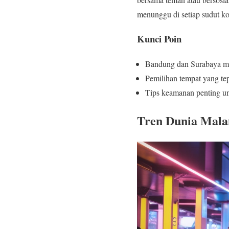
menunggu di setiap sudut ko
Kunci Poin
Bandung dan Surabaya me
Pemilihan tempat yang t
Tips keamanan penting u
Tren Dunia Mala