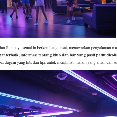
dan Surabaya semakin berkembang pesat, menawarkan pengalaman ma
t terbaik, informasi tentang klub dan bar yang pasti patut dicob
at dugem yang hits dan tips untuk menikmati malam yang aman dan se