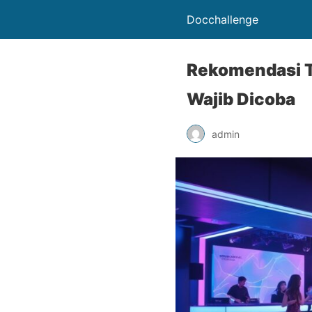
Docchallenge
Rekomendasi T
Wajib Dicoba
admin