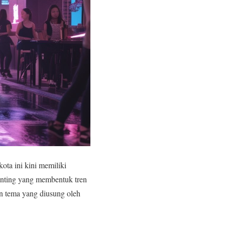
ta ini kini memiliki
enting yang membentuk tren
an tema yang diusung oleh