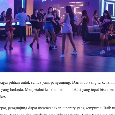
bagai pilihan untuk semua jenis pengunjung. Dari klub yang terkenal hi
yang berbeda. Mengetahui kriteria memilih lokasi yang tepat bisa m
kesan.
pat, pengunjung dapat merencanakan itinerary yang sempurna. Baik u
alisasi, Bandung dan Surabaya memiliki segalanya. Pengalaman malam 