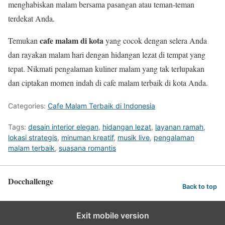
menghabiskan malam bersama pasangan atau teman-teman
terdekat Anda.
cafe malam di kota
Temukan
yang cocok dengan selera Anda
dan rayakan malam hari dengan hidangan lezat di tempat yang
tepat. Nikmati pengalaman kuliner malam yang tak terlupakan
dan ciptakan momen indah di cafe malam terbaik di kota Anda.
Categories:
Cafe Malam Terbaik di Indonesia
Tags:
desain interior elegan
,
hidangan lezat
,
layanan ramah
,
lokasi strategis
,
minuman kreatif
,
musik live
,
pengalaman
malam terbaik
,
suasana romantis
Docchallenge
Back to top
Exit mobile version