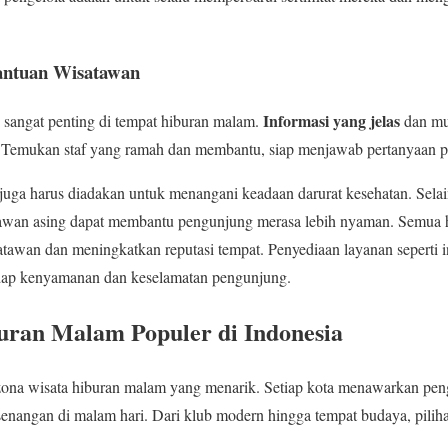
antuan Wisatawan
Informasi yang jelas
sangat penting di tempat hiburan malam.
dan mu
 Temukan staf yang ramah dan membantu, siap menjawab pertanyaan 
juga harus diadakan untuk menangani keadaan darurat kesehatan. Selai
wan asing dapat membantu pengunjung merasa lebih nyaman. Semua ha
satawan dan meningkatkan reputasi tempat. Penyediaan layanan seperti
hadap kenyamanan dan keselamatan pengunjung.
uran Malam Populer di Indonesia
zona wisata hiburan malam yang menarik. Setiap kota menawarkan pen
enangan di malam hari. Dari klub modern hingga tempat budaya, pilih