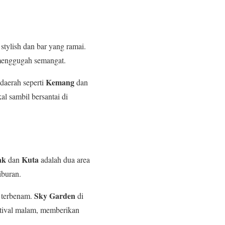
stylish dan bar yang ramai.
enggugah semangat.
Kemang
daerah seperti
dan
l sambil bersantai di
ak
Kuta
dan
adalah dua area
iburan.
Sky Garden
i terbenam.
di
stival malam, memberikan