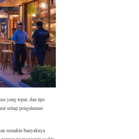
si yang tepat, dan tips
uat setiap pengalaman
gan semakin banyaknya
t-tempat ini menjamin waktu