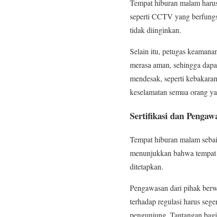
Tempat hiburan malam har
seperti CCTV yang berfungs
tidak diinginkan.
Selain itu, petugas keamana
merasa aman, sehingga dapa
mendesak, seperti kebakara
keselamatan semua orang yan
Sertifikasi dan Pengaw
Tempat hiburan malam seba
menunjukkan bahwa tempat te
ditetapkan.
Pengawasan dari pihak berw
terhadap regulasi harus seg
pengunjung. Tantangan bagi 