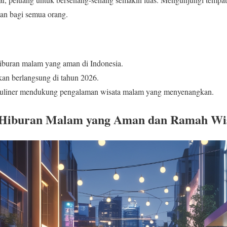
n bagi semua orang.
iburan malam yang aman di Indonesia.
kan berlangsung di tahun 2026.
n kuliner mendukung pengalaman wisata malam yang menyenangkan.
 Hiburan Malam yang Aman dan Ramah Wi