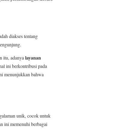
dah diakses tentang
pengunjung.
layanan
n itu, adanya
l ini berkontribusi pada
 ini menunjukkan bahwa
galaman unik, cocok untuk
an ini memenuhi berbagai