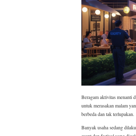
Beragam aktivitas menanti di
untuk merasakan malam yang
berbeda dan tak terlupakan.
Banyak usaha sedang dilak
event dan festival yang dig