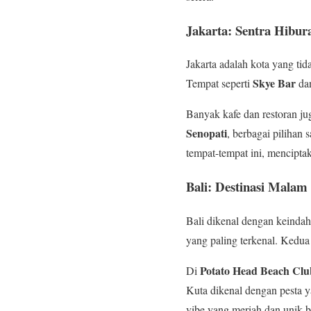
Jakarta: Sentra Hibu
Jakarta adalah kota yang ti
Skye Bar
Tempat seperti
da
Banyak kafe dan restoran ju
Senopati
, berbagai pilihan
tempat-tempat ini, mencipt
Bali: Destinasi Malam 
Bali dikenal dengan keindah
yang paling terkenal. Kedua
Potato Head Beach Clu
Di
Kuta dikenal dengan pesta 
vibe yang meriah dan unik b