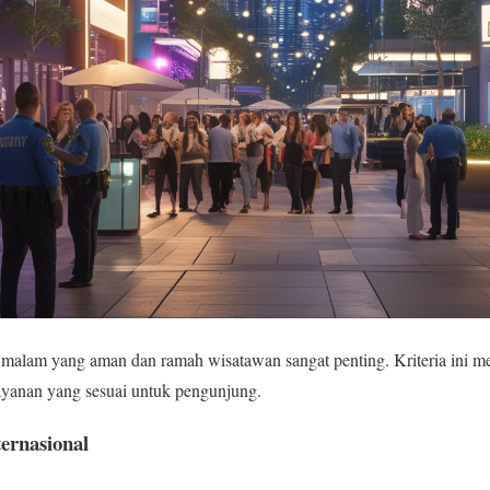
malam yang aman dan ramah wisatawan sangat penting. Kriteria ini m
 layanan yang sesuai untuk pengunjung.
ernasional